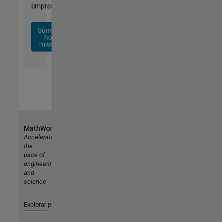
empresa.
Súmese
hoy
mismo
MathWorks
Accelerating
the
pace of
engineering
and
science
Explorar productos