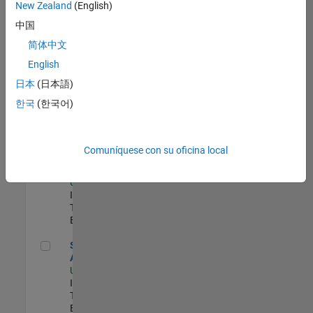
zona.
New Zealand
(English)
中国
Oil & Gas Industry Manager
Oil & Gas
简体中文
Industry
English
Manager
US-TX-Plano
|
日本
(日本語)
Industry
한국
(한국어)
Marketing |
Experimentado
Principal IAM/AD Engineer
Principal
Comuníquese con su oficina local
IAM/AD
Engineer
US-MA-Natick
|
Information
Technology |
Experimentado
Senior CRM Analyst
Senior CRM
Analyst
US-MA-Natick
|
Information
Technology |
Experimentado