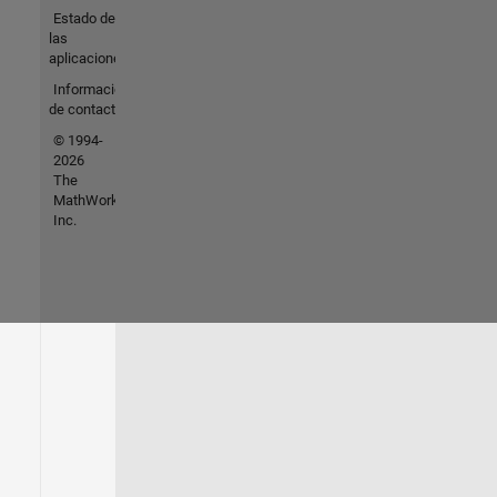
Estado de
las
aplicaciones
Información
de contacto
© 1994-
2026
The
MathWorks,
Inc.