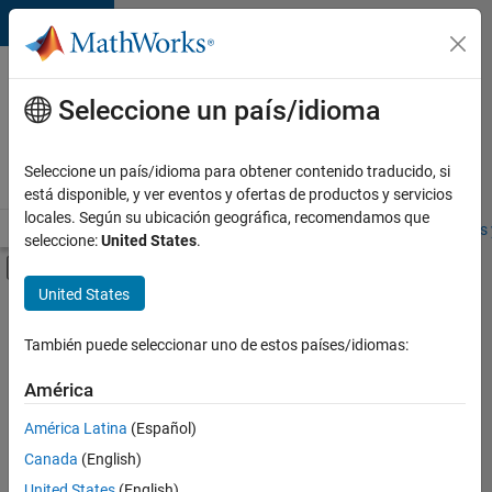
Saltar al contenido
Ofertas
de
Seleccione un país/idioma
empleo
en
Seleccione un país/idioma para obtener contenido traducido, si
MathWorks
está disponible, y ver eventos y ofertas de productos y servicios
locales. Según su ubicación geográfica, recomendamos que
Visión general
Búsqueda de empleo
Oficinas locales
Estudiantes 
seleccione:
United States
.
Mostrar/ocultar menú de navegación
Contenido principal
United States
FILTRADO POR
Information Technology
También puede seleccionar uno de estos países/idiomas:
+
4
Quality Engineering
América
Release Engineering
América Latina
(Español)
Education Marketing
Canada
(English)
Industry Marketing
United States
(English)