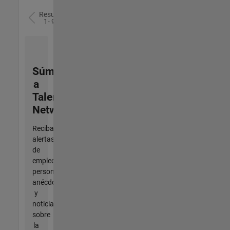
Resultados
1- 9 de
9
Súmese
a
Talent
Network
Reciba
alertas
de
empleo
personalizadas,
anécdotas
y
noticias
sobre
la