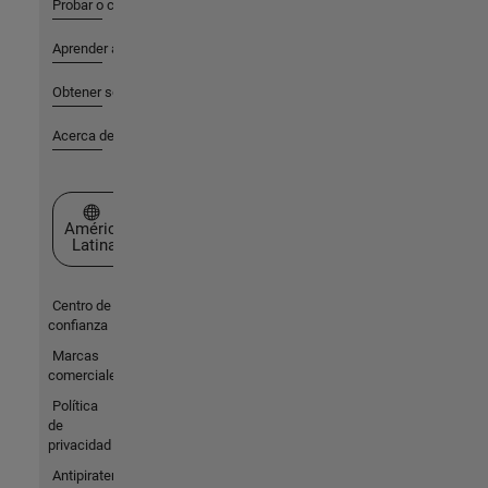
Probar o comprar
Aprender a utilizar
Obtener soporte
Acerca de MathWorks
Seleccione un país/idioma
América
Latina
Centro de
confianza
Marcas
comerciales
Política
de
privacidad
Antipiratería