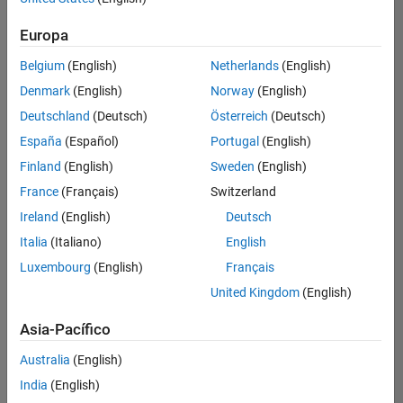
Ordenar por
Europa
Guardar
empleos
seleccionados
Belgium
(English)
Netherlands
(English)
Denmark
(English)
Norway
(English)
Deutschland
(Deutsch)
Österreich
(Deutsch)
No se
han
España
(Español)
Portugal
(English)
traducido
Finland
(English)
Sweden
(English)
todos
France
(Français)
Switzerland
los
empleos.
Ireland
(English)
Deutsch
Busque
Italia
(Italiano)
English
por
Luxembourg
(English)
Français
ubicación
para
United Kingdom
(English)
encontrar
todos
Asia-Pacífico
los
Australia
(English)
empleos
en su
India
(English)