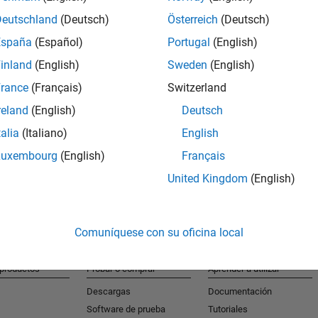
Deutschland
(Deutsch)
Österreich
(Deutsch)
España
(Español)
Portugal
(English)
S
inland
(English)
Sweden
(English)
Reciba al
rance
(Français)
Switzerland
reland
(English)
Deutsch
talia
(Italiano)
English
Luxembourg
(English)
Français
United Kingdom
(English)
Comuníquese con su oficina local
 productos
Probar o comprar
Aprender a utilizar
Descargas
Documentación
Software de prueba
Tutoriales