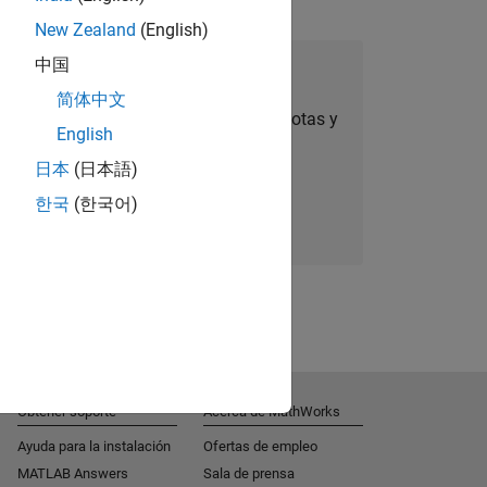
New Zealand
(English)
中国
úmese a Talent Network
简体中文
ertas de empleo personalizadas, anécdotas y
English
noticias sobre la empresa.
日本
(日本語)
한국
(한국어)
Súmese hoy mismo
Obtener soporte
Acerca de MathWorks
Ayuda para la instalación
Ofertas de empleo
MATLAB Answers
Sala de prensa