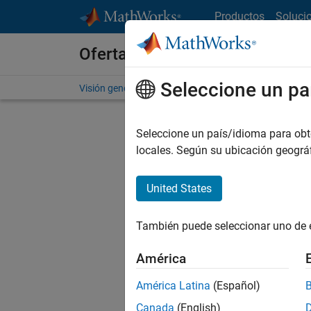
Saltar al contenido
Productos
Soluci
Ofertas de empleo en MathWo
Seleccione un pa
Visión general
Búsqueda de empleo
Oficinas local
Seleccione un país/idioma para obten
locales. Según su ubicación geogr
United States
Actualm
Pruebe a
También puede seleccionar uno de 
cualific
empleo.
América
No se ha
América Latina
(Español)
Canada
(English)