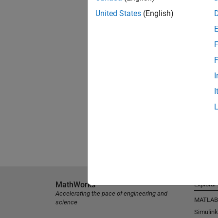
United States
(English)
F
F
I
I
MathWorks
Explorar
Accelerating the pace of engineering and
MATLAB
science
Simulink