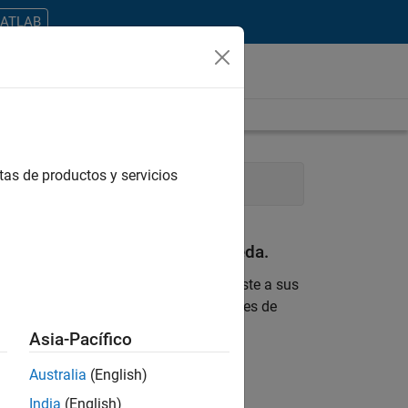
MATLAB
tas de productos y servicios
Education Marketing
an con sus criterios de búsqueda.
 encontrara ninguna vacante que se ajuste a sus
 actualizada sobre nuevas oportunidades de
Asia-Pacífico
ontrar todos los empleos en su zona.
Australia
(English)
India
(English)