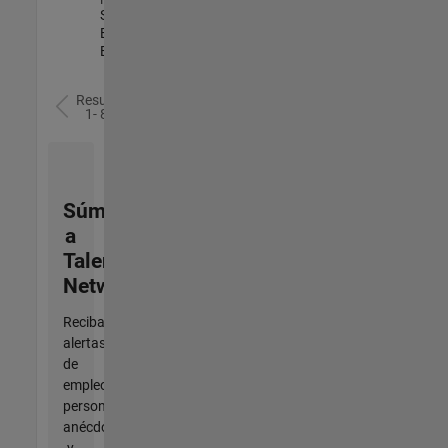
Sales
Engineering |
Experimentado
Resultados
1- 8 de
8
Súmese
a
Talent
Network
Reciba
alertas
de
empleo
personalizadas,
anécdotas
y