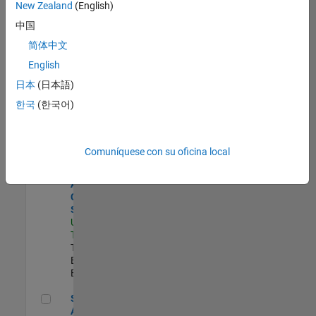
zona.
New Zealand
(English)
中国
Senior Program Manager
Senior
简体中文
Program
English
Manager
US-MA-Natick
|
日本
(日本語)
Program
한국
(한국어)
Management |
Experimentado
Senior Application Engineer - Aerospace - Control Systems
Senior
Comuníquese con su oficina local
Application
Engineer -
Aerospace -
Control
Systems
US-CA-
Torrance
|
Technical Sales
Engineering |
Experimentado
Senior Application Engineer - Model-Based Design
Senior
Application