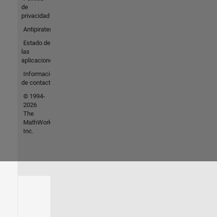
de
privacidad
Antipiratería
Estado de
las
aplicaciones
Información
de contacto
© 1994-
2026
The
MathWorks,
Inc.