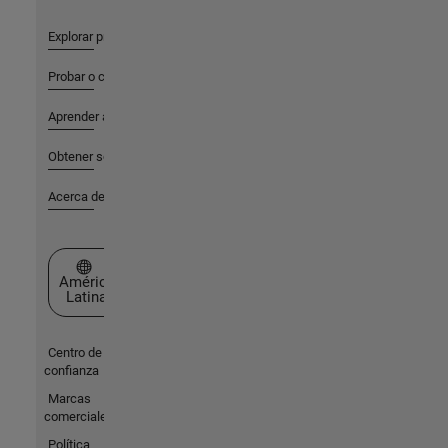
Explorar productos
Probar o comprar
Aprender a utilizar
Obtener soporte
Acerca de MathWorks
Seleccione un país/idioma
América
Latina
Centro de
confianza
Marcas
comerciales
Política