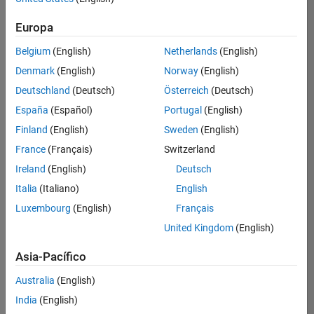
Ordenar por
Europa
Guardar
empleos
seleccionados
Belgium
(English)
Netherlands
(English)
Denmark
(English)
Norway
(English)
Deutschland
(Deutsch)
Österreich
(Deutsch)
No se
han
España
(Español)
Portugal
(English)
traducido
Finland
(English)
Sweden
(English)
todos
France
(Français)
Switzerland
los
empleos.
Ireland
(English)
Deutsch
Busque
Italia
(Italiano)
English
por
Luxembourg
(English)
Français
ubicación
para
United Kingdom
(English)
encontrar
todos
Asia-Pacífico
los
Australia
(English)
empleos
en su
India
(English)