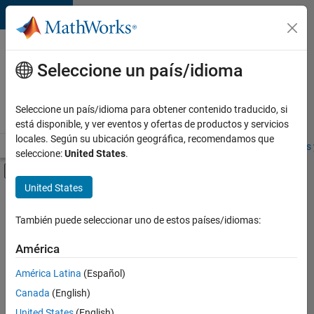
Saltar al contenido
Ofertas
de
Seleccione un país/idioma
empleo
en
Seleccione un país/idioma para obtener contenido traducido, si
MathWorks
está disponible, y ver eventos y ofertas de productos y servicios
locales. Según su ubicación geográfica, recomendamos que
Visión general
Búsqueda de empleo
Oficinas locales
Estudiantes 
seleccione:
United States
.
Mostrar/ocultar menú de navegación
Contenido principal
United States
FILTRADO POR
Program Management
También puede seleccionar uno de estos países/idiomas:
+
1
Technical Sales Engineering
América
América Latina
(Español)
Canada
(English)
United States
(English)