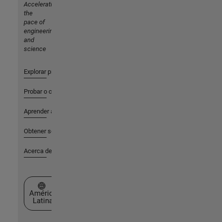
Accelerating
the
pace of
engineering
and
science
Explorar productos
Probar o comprar
Aprender a utilizar
Obtener soporte
Acerca de MathWorks
Seleccione un país/idioma
América
Latina