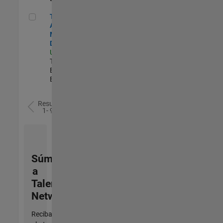
Technical Account Manager - Defense
Technical
Account
Manager -
Defense
US-OH-Dayton
|
Technical Sales
Engineering |
Experimentado
Resultados
1- 9 de
9
Súmese
a
Talent
Network
Reciba