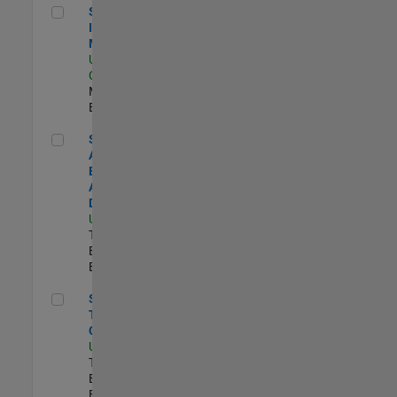
Semiconductor Industry Manager
Semiconductor
Industry
Manager
US-CA-Santa
Clara
| Industry
Marketing |
Experimentado
Senior Application Engineer - Aerospace & Defense
Senior
Application
Engineer -
Aerospace &
Defense
US-MA-Natick
|
Technical Sales
Engineering |
Experimentado
Senior Technical Consultant
Senior
Technical
Consultant
US-MI-Novi
|
Technical Sales
Engineering |
Experimentado