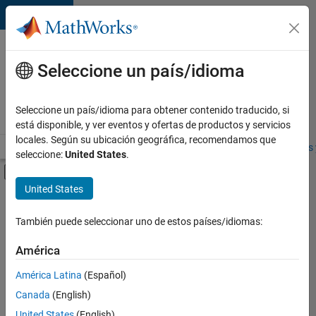
Saltar al contenido
Ofertas
de
Seleccione un país/idioma
empleo
en
Seleccione un país/idioma para obtener contenido traducido, si
MathWorks
está disponible, y ver eventos y ofertas de productos y servicios
locales. Según su ubicación geográfica, recomendamos que
Visión general
Búsqueda de empleo
Oficinas locales
Estudiantes 
seleccione:
United States
.
Mostrar/ocultar menú de navegación
Contenido principal
United States
FILTRADO POR
Business Applications and Tools
También puede seleccionar uno de estos países/idiomas:
+
2
Technical Sales Engineering
América
Industry Marketing
América Latina
(Español)
Canada
(English)
United States
(English)