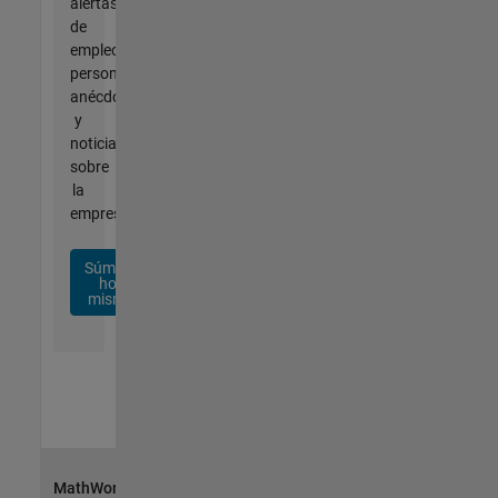
alertas
de
empleo
personalizadas,
anécdotas
y
noticias
sobre
la
empresa.
Súmese
hoy
mismo
MathWorks