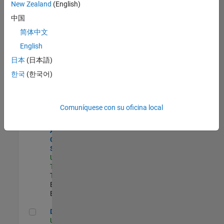
zona.
New Zealand
(English)
中国
Oil & Gas Industry Manager
Oil & Gas
简体中文
Industry
English
Manager
US-TX-Plano
|
日本
(日本語)
Industry
한국
(한국어)
Marketing |
Experimentado
Senior Application Engineer - Aerospace - Control Systems
Senior
Comuníquese con su oficina local
Application
Engineer -
Aerospace -
Control
Systems
US-CA-
Torrance
|
Technical Sales
Engineering |
Experimentado
Data Architect
Data Architect
US-MA-Natick
|