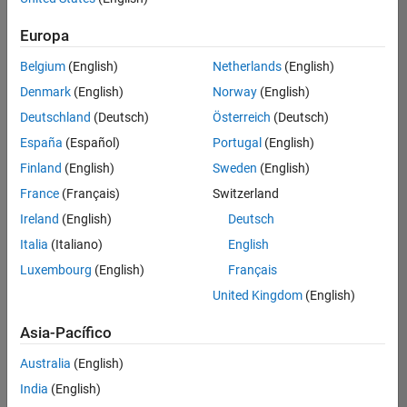
Ordenar por
Europa
Guardar
empleos
seleccionados
Belgium
(English)
Netherlands
(English)
Denmark
(English)
Norway
(English)
Deutschland
(Deutsch)
Österreich
(Deutsch)
No se
han
España
(Español)
Portugal
(English)
traducido
Finland
(English)
Sweden
(English)
todos
France
(Français)
Switzerland
los
empleos.
Ireland
(English)
Deutsch
Busque
Italia
(Italiano)
English
por
Luxembourg
(English)
Français
ubicación
para
United Kingdom
(English)
encontrar
todos
Asia-Pacífico
los
Australia
(English)
empleos
en su
India
(English)