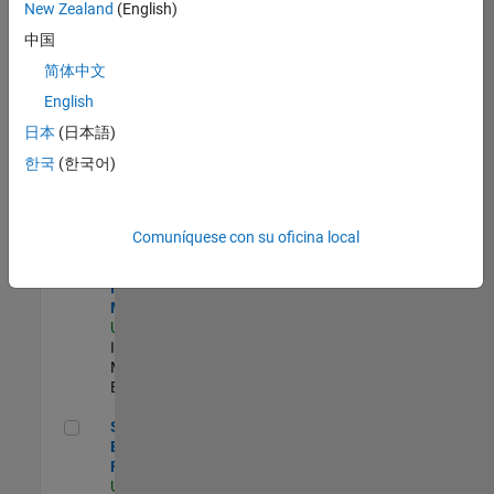
zona.
New Zealand
(English)
中国
Product Strategy Lead - Cloud & Ecosystem for Simulink
Product
简体中文
Strategy Lead
English
- Cloud &
Ecosystem for
日本
(日本語)
Simulink
한국
(한국어)
US-MA-Natick
|
Product
Marketing |
Experimentado
Comuníquese con su oficina local
Oil & Gas Industry Manager
Oil & Gas
Industry
Manager
US-TX-Plano
|
Industry
Marketing |
Experimentado
Senior Product Engineer - FPGA / ASIC
Senior Product
Engineer -
FPGA / ASIC
US-MA-Natick
|