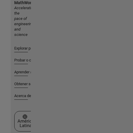
MathWorks
Accelerating
the
pace of
engineering
and
science
Explorar productos
Probar o comprar
Aprender a utilizar
Obtener soporte
Acerca de MathWorks
Seleccione un país/idioma
América
Latina