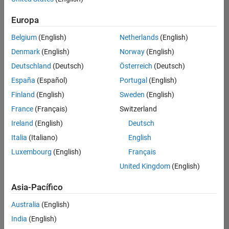
Ordenar por
Europa
Guardar
empleos
seleccionados
Belgium
(English)
Netherlands
(English)
Denmark
(English)
Norway
(English)
Deutschland
(Deutsch)
Österreich
(Deutsch)
No se
han
España
(Español)
Portugal
(English)
traducido
Finland
(English)
Sweden
(English)
todos
France
(Français)
Switzerland
los
empleos.
Ireland
(English)
Deutsch
Busque
Italia
(Italiano)
English
por
Luxembourg
(English)
Français
ubicación
para
United Kingdom
(English)
encontrar
todos
Asia-Pacífico
los
Australia
(English)
empleos
en su
India
(English)