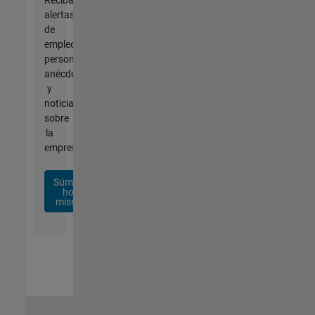
alertas
de
empleo
personalizadas,
anécdotas
y
noticias
sobre
la
empresa.
Súmese
hoy
mismo