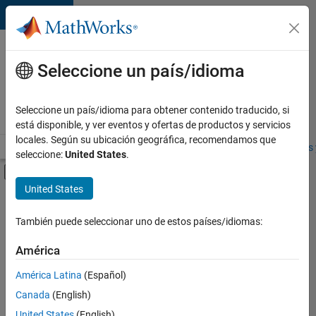
Saltar al contenido
Ofertas
de
Seleccione un país/idioma
empleo
en
Seleccione un país/idioma para obtener contenido traducido, si
MathWorks
está disponible, y ver eventos y ofertas de productos y servicios
locales. Según su ubicación geográfica, recomendamos que
Visión general
Búsqueda de empleo
Oficinas locales
Estudiantes 
seleccione:
United States
.
Mostrar/ocultar menú de navegación
Contenido principal
United States
FILTRADO POR
Software Process Engineering
También puede seleccionar uno de estos países/idiomas:
+
2
Industry Marketing
América
Product Marketing
América Latina
(Español)
Canada
(English)
United States
(English)