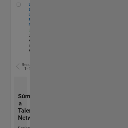
Senior Security Learning and Enablement Engineer
Senior
Security
Learning and
Enablement
Engineer
US-MA-Natick
|
Software
Process
Engineering |
Experimentado
Resultados
1- 9 de
9
Súmese
a
Talent
Network
Reciba