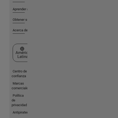
Aprender a utilizar
Obtener soporte
Acerca de MathWorks
Seleccione un país/idioma
América
Latina
Centro de
confianza
Marcas
comerciales
Política
de
privacidad
Antipiratería