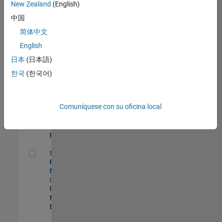
Senior Program Manager
Senior
New Zealand
(English)
Program
中国
Manager
US-MA-Natick
|
简体中文
Program
English
Management |
Experimentado
日本
(日本語)
Senior Software Program Manager
Senior
한국
(한국어)
Software
Program
Manager
Comuníquese con su oficina local
US-MA-Natick
|
Program
Management |
Experimentado
Senior Program Manager
Senior
Program
Manager
US-MA-Natick
|
Program
Management |
Experimentado