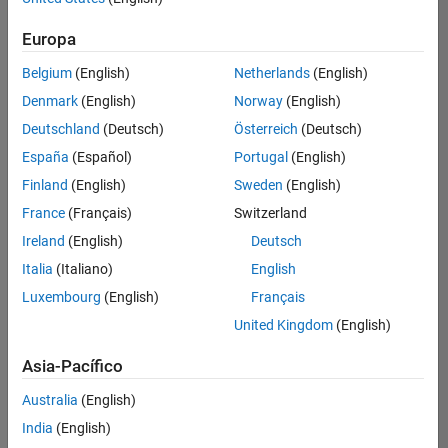
seleccionados
Europa
Belgium
(English)
Netherlands
(English)
No se
han
Denmark
(English)
Norway
(English)
traducido
Deutschland
(Deutsch)
Österreich
(Deutsch)
todos
España
(Español)
Portugal
(English)
los
empleos.
Finland
(English)
Sweden
(English)
Busque
France
(Français)
Switzerland
por
Ireland
(English)
Deutsch
ubicación
para
Italia
(Italiano)
English
encontrar
Luxembourg
(English)
Français
todos
United Kingdom
(English)
los
empleos
Asia-Pacífico
en su
zona.
Australia
(English)
India
(English)