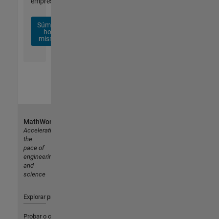
empresa.
Súmese
hoy
mismo
MathWorks
Accelerating
the
pace of
engineering
and
science
Explorar productos
Probar o comprar