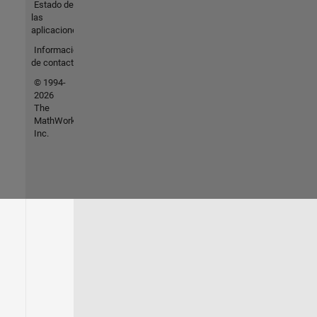
Estado de
las
aplicaciones
Información
de contacto
© 1994-
2026
The
MathWorks,
Inc.