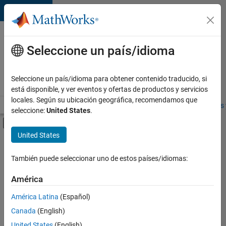
Saltar al contenido
Ofertas
de
Seleccione un país/idioma
empleo
en
Seleccione un país/idioma para obtener contenido traducido, si
MathWorks
está disponible, y ver eventos y ofertas de productos y servicios
locales. Según su ubicación geográfica, recomendamos que
Visión general
Búsqueda de empleo
Oficinas locales
Estudiantes 
seleccione:
United States
.
Mostrar/ocultar menú de navegación
Contenido principal
United States
FILTRADO POR
Program Management
También puede seleccionar uno de estos países/idiomas:
América
Ordenar por
América Latina
(Español)
Canada
(English)
Guardar
United States
(English)
empleos