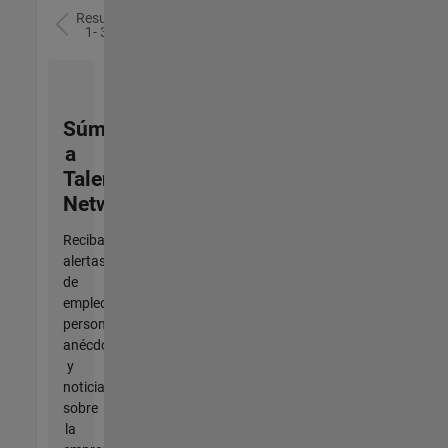
Resultados
1- 3 de
3
Súmese
a
Talent
Network
Reciba
alertas
de
empleo
personalizadas,
anécdotas
y
noticias
sobre
la