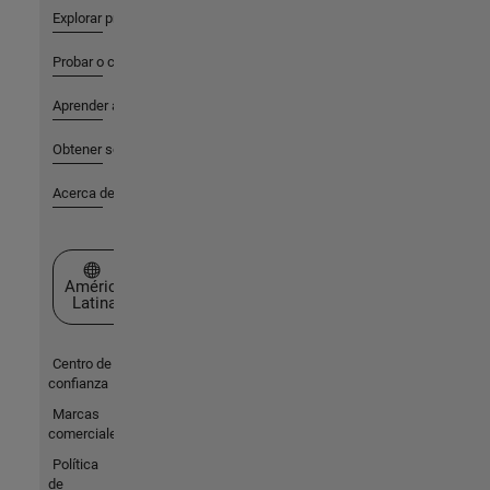
Explorar productos
Probar o comprar
Aprender a utilizar
Obtener soporte
Acerca de MathWorks
Seleccione un país/idioma
América
Latina
Centro de
confianza
Marcas
comerciales
Política
de