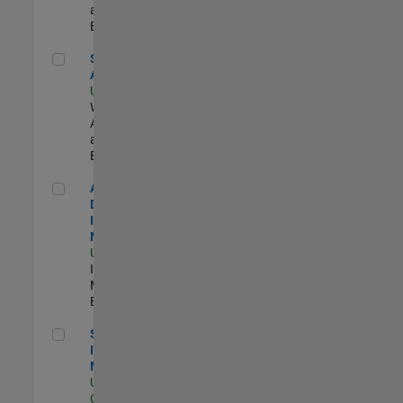
and Services |
Experimentado
Senior Applied AI Engineer
Senior Applied
AI Engineer
US-MA-Natick
|
Web
Applications
and Services |
Experimentado
Aerospace & Defense Industry Manager
Aerospace &
Defense
Industry
Manager
US-MA-Natick
|
Industry
Marketing |
Experimentado
Semiconductor Industry Manager
Semiconductor
Industry
Manager
US-CA-Santa
Clara
| Industry