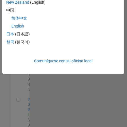
zona.
New Zealand
(English)
中国
Oil & Gas Industry Manager
Oil & Gas
简体中文
Industry
English
Manager
US-TX-Plano
|
日本
(日本語)
Industry
한국
(한국어)
Marketing |
Experimentado
Cloud Solution Architect
Cloud Solution
Comuníquese con su oficina local
Architect
US-MA-Natick
|
Web
Applications
and Services |
Experimentado
Principal Cloud Software Engineer
Principal Cloud
Software
Engineer
US-MA-Natick
|
Web
Applications