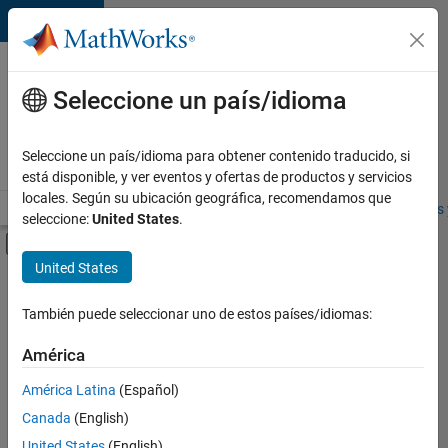
Saltar al contenido
Ofertas
de
Seleccione un país/idioma
empleo
en
Seleccione un país/idioma para obtener contenido traducido, si
MathWorks
está disponible, y ver eventos y ofertas de productos y servicios
locales. Según su ubicación geográfica, recomendamos que
Visión general
Búsqueda de empleo
Oficinas locales
Estudiantes 
seleccione:
United States
.
Mostrar/ocultar menú de navegación
Contenido principal
United States
FILTRADO POR
Web Applications and Services
También puede seleccionar uno de estos países/idiomas:
+
2
Education Marketing
América
Industry Marketing
América Latina
(Español)
Canada
(English)
United States
(English)