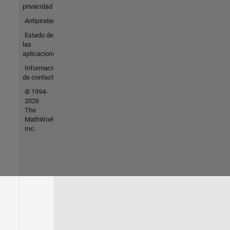
privacidad
Antipiratería
Estado de
las
aplicaciones
Información
de contacto
© 1994-
2026
The
MathWorks,
Inc.