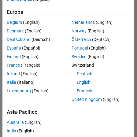
Ordenar por
Europa
Guardar
empleos
seleccionados
Belgium
(English)
Netherlands
(English)
Denmark
(English)
Norway
(English)
Deutschland
(Deutsch)
Österreich
(Deutsch)
No se
han
España
(Español)
Portugal
(English)
traducido
Finland
(English)
Sweden
(English)
todos
France
(Français)
Switzerland
los
empleos.
Ireland
(English)
Deutsch
Busque
Italia
(Italiano)
English
por
Luxembourg
(English)
Français
ubicación
para
United Kingdom
(English)
encontrar
todos
Asia-Pacífico
los
Australia
(English)
empleos
en su
India
(English)