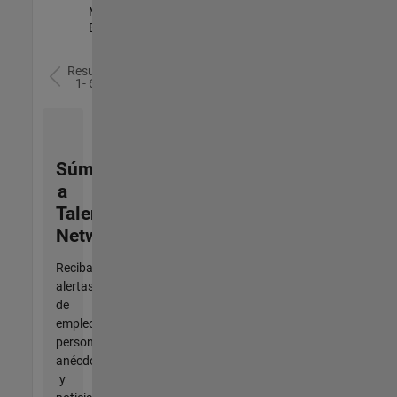
Marketing |
Experimentado
Resultados
1- 6 de
6
Súmese
a
Talent
Network
Reciba
alertas
de
empleo
personalizadas,
anécdotas
y