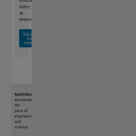
noticias
sobre
la
empresa.
Súmese
hoy
mismo
MathWorks
Accelerating
the
pace of
engineering
and
science