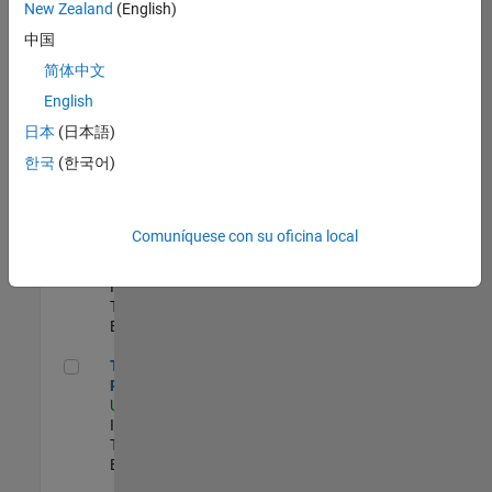
zona.
New Zealand
(English)
中国
Principal IAM/AD Engineer
Principal
简体中文
IAM/AD
English
Engineer
US-MA-Natick
|
日本
(日本語)
Information
한국
(한국어)
Technology |
Experimentado
Senior CRM Analyst
Senior CRM
Comuníquese con su oficina local
Analyst
US-MA-Natick
|
Information
Technology |
Experimentado
Technical Product Owner
Technical
Product Owner
US-MA-Natick
|
Information
Technology |
Experimentado