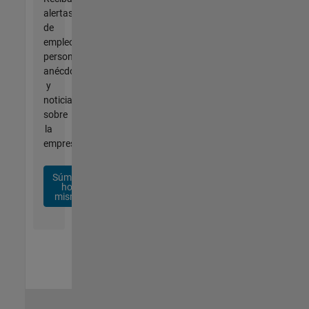
alertas
de
empleo
personalizadas,
anécdotas
y
noticias
sobre
la
empresa.
Súmese
hoy
mismo