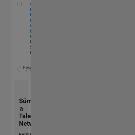
Senior Program Manager, Internal Corporate Events
Senior
Program
Manager,
Internal
Corporate
Events
US-MA-Natick
|
Marketing
Services |
Experimentado
Resultados
1- 7 de
7
Súmese
a
Talent
Network
Reciba