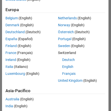
Ordenar por
Europa
Guardar
empleos
seleccionados
Belgium
(English)
Netherlands
(English)
Denmark
(English)
Norway
(English)
Deutschland
(Deutsch)
Österreich
(Deutsch)
No se
han
España
(Español)
Portugal
(English)
traducido
Finland
(English)
Sweden
(English)
todos
France
(Français)
Switzerland
los
empleos.
Ireland
(English)
Deutsch
Busque
Italia
(Italiano)
English
por
Luxembourg
(English)
Français
ubicación
para
United Kingdom
(English)
encontrar
todos
Asia-Pacífico
los
Australia
(English)
empleos
en su
India
(English)