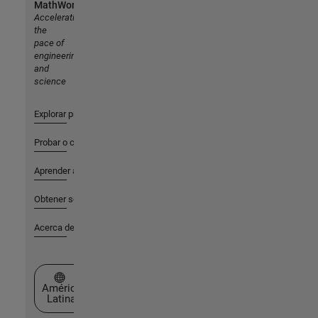
MathWorks
Accelerating
the
pace of
engineering
and
science
Explorar productos
Probar o comprar
Aprender a utilizar
Obtener soporte
Acerca de MathWorks
Seleccione un país/idioma
América
Latina