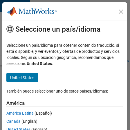
Saltar al contenido
Ofertas
de
Seleccione un país/idioma
empleo
en
Seleccione un país/idioma para obtener contenido traducido, si
MathWorks
está disponible, y ver eventos y ofertas de productos y servicios
locales. Según su ubicación geográfica, recomendamos que
Visión general
Búsqueda de empleo
Oficinas locales
Estudiantes 
seleccione:
United States
.
Mostrar/ocultar menú de navegación
Contenido principal
United States
FILTRADO POR
Information Technology
También puede seleccionar uno de estos países/idiomas:
+
1
Marketing Services
América
América Latina
(Español)
Canada
(English)
United States
(English)