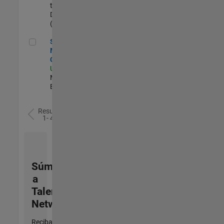
temporales/consultores
Duration: 5 months
(begins Ag. 2026)
Senior Program Manager, Internal Corporate Events
Senior Program
Manager, Internal
Corporate Events
US-MA-Natick
|
Marketing Services |
Experimentado
Resultados
1- 4 de
4
Súmese
a
Talent
Network
Reciba