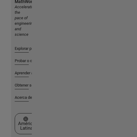
MathWorks
Accelerating
the
pace of
engineering
and
science
Explorar productos
Probar o comprar
Aprender a utilizar
Obtener soporte
Acerca de MathWorks
Seleccione un país/idioma
América
Latina