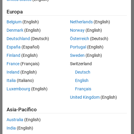
Ordenar por
Europa
Guardar
empleos
seleccionados
Belgium
(English)
Netherlands
(English)
Denmark
(English)
Norway
(English)
Deutschland
(Deutsch)
Österreich
(Deutsch)
No se
han
España
(Español)
Portugal
(English)
traducido
Finland
(English)
Sweden
(English)
todos
France
(Français)
Switzerland
los
empleos.
Ireland
(English)
Deutsch
Busque
Italia
(Italiano)
English
por
Luxembourg
(English)
Français
ubicación
para
United Kingdom
(English)
encontrar
todos
Asia-Pacífico
los
Australia
(English)
empleos
en su
India
(English)