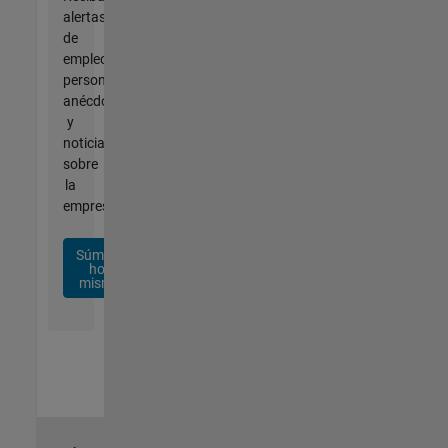
alertas
de
empleo
personalizadas,
anécdotas
y
noticias
sobre
la
empresa.
Súmese
hoy
mismo