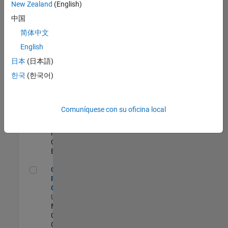
zona.
New Zealand
(English)
中国
Director, Software Pricing and Licensing Strategy
Director, Software
简体中文
Pricing and Licensing
English
Strategy
US-MA-Natick
|
日本
(日本語)
Business Model Team |
한국
(한국어)
Experimentado
Director of Digital Marketing and Campaigns
Director of Digital
Marketing and
Comuníquese con su oficina local
Campaigns
US-MA-Natick
|
Marketing
Communications |
Experimentado
Corporate Social Responsibility Coordinator (temp)
Corporate Social
Responsibility
Coordinator (temp)
US-MA-Natick
|
Marketing
Communications |
Contratos