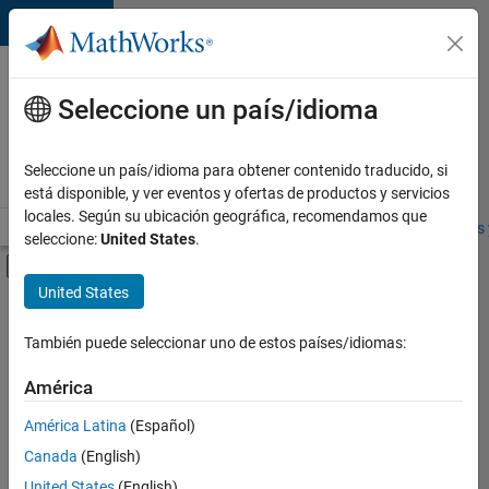
Saltar al contenido
Ofertas
de
Seleccione un país/idioma
empleo
en
Seleccione un país/idioma para obtener contenido traducido, si
MathWorks
está disponible, y ver eventos y ofertas de productos y servicios
locales. Según su ubicación geográfica, recomendamos que
Visión general
Búsqueda de empleo
Oficinas locales
Estudiantes 
seleccione:
United States
.
Mostrar/ocultar menú de navegación
Contenido principal
United States
FILTRADO POR
Marketing Communications
También puede seleccionar uno de estos países/idiomas:
+
3
Marketing Services
América
Business Model Team
América Latina
(Español)
Office and Administrative Services
Canada
(English)
United States
(English)