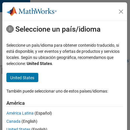
Saltar al contenido
Ofertas
de
Seleccione un país/idioma
empleo
en
Seleccione un país/idioma para obtener contenido traducido, si
MathWorks
está disponible, y ver eventos y ofertas de productos y servicios
locales. Según su ubicación geográfica, recomendamos que
Visión general
Búsqueda de empleo
Oficinas locales
Estudiantes 
seleccione:
United States
.
Mostrar/ocultar menú de navegación
Contenido principal
United States
FILTRADO POR
Quality Engineering
También puede seleccionar uno de estos países/idiomas:
+
1
Technical Sales Engineering
América
América Latina
(Español)
Canada
(English)
Actualmente
United States
(English)
no