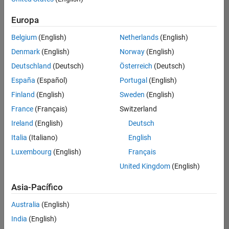
hay
puestos
Europa
disponibles
Belgium
(English)
Netherlands
(English)
que
se
Denmark
(English)
Norway
(English)
correspondan
Deutschland
(Deutsch)
Österreich
(Deutsch)
con
sus
España
(Español)
Portugal
(English)
criterios
Finland
(English)
Sweden
(English)
de
búsqueda.
France
(Français)
Switzerland
Pruebe
Ireland
(English)
Deutsch
a
Italia
(Italiano)
English
ampliar
Luxembourg
(English)
Français
su
búsqueda
United Kingdom
(English)
o a
ver
Asia-Pacífico
todos
los
Australia
(English)
empleos
.
Si aun
India
(English)