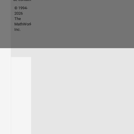
© 1994-
2026
The
MathWorks,
Inc.