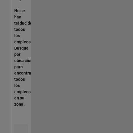
No se
han
traducido
todos
los
empleos.
Busque
por
ubicación
para
encontrar
todos
los
empleos
en su
zona.