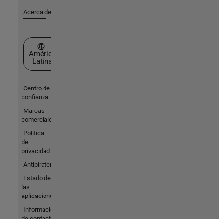
Acerca de MathWorks
Seleccione un país/idioma
América
Latina
Centro de
confianza
Marcas
comerciales
Política
de
privacidad
Antipiratería
Estado de
las
aplicaciones
Información
de contacto