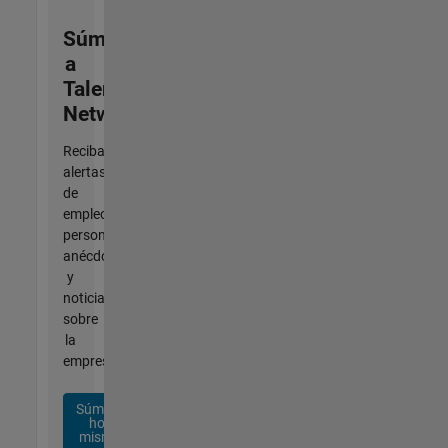
Súmese
a
Talent
Network
Reciba
alertas
de
empleo
personalizadas,
anécdotas
y
noticias
sobre
la
empresa.
Súmese
hoy
mismo