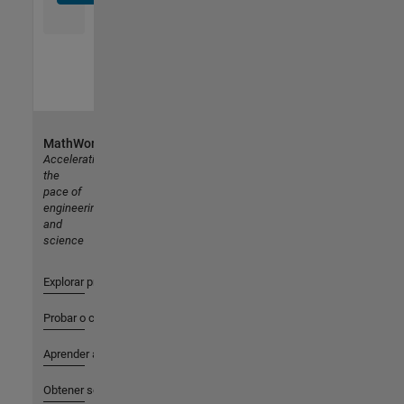
MathWorks
Accelerating
the
pace of
engineering
and
science
Explorar productos
Probar o comprar
Aprender a utilizar
Obtener soporte