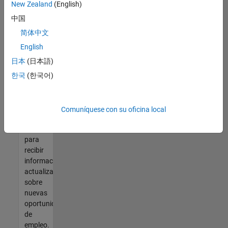
así no
New Zealand
(English)
encontrara
中国
ninguna
vacante
简体中文
que se
English
ajuste
日本
(日本語)
a sus
cualificaciones,
한국
(한국어)
únase
a
nuestra
Comuníquese con su oficina local
Red de
talento
para
recibir
información
actualizada
sobre
nuevas
oportunidades
de
empleo.