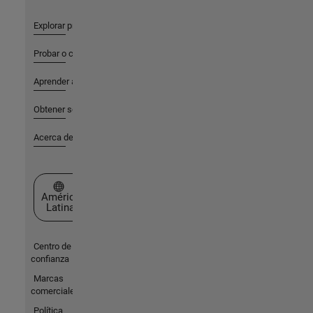
Explorar productos
Probar o comprar
Aprender a utilizar
Obtener soporte
Acerca de MathWorks
Seleccione un país/idioma
América
Latina
Centro de
confianza
Marcas
comerciales
Política