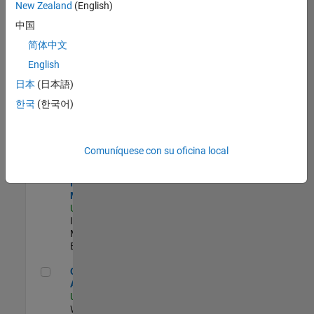
zona.
New Zealand
(English)
中国
Product Strategy Lead - Cloud & Ecosystem for Simulink
Product
简体中文
Strategy Lead
English
- Cloud &
Ecosystem for
日本
(日本語)
Simulink
한국
(한국어)
US-MA-Natick
|
Product
Marketing |
Experimentado
Comuníquese con su oficina local
Oil & Gas Industry Manager
Oil & Gas
Industry
Manager
US-TX-Plano
|
Industry
Marketing |
Experimentado
Cloud Solution Architect
Cloud Solution
Architect
US-MA-Natick
|
Web