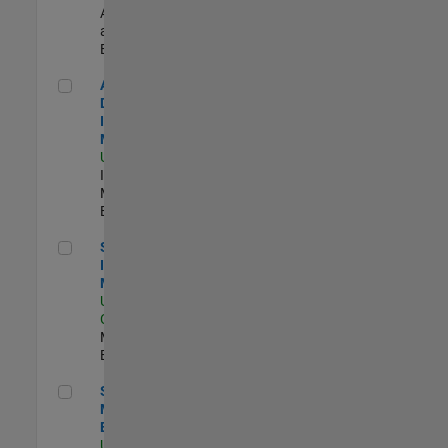
Applications
and Services |
Experimentado
Aerospace & Defense Industry Manager
Aerospace &
Defense
Industry
Manager
US-MA-Natick
|
Industry
Marketing |
Experimentado
Semiconductor Industry Manager
Semiconductor
Industry
Manager
US-CA-Santa
Clara
| Industry
Marketing |
Experimentado
Senior Product Marketing Engineer
Senior Product
Marketing
Engineer
US-MA-Natick
|