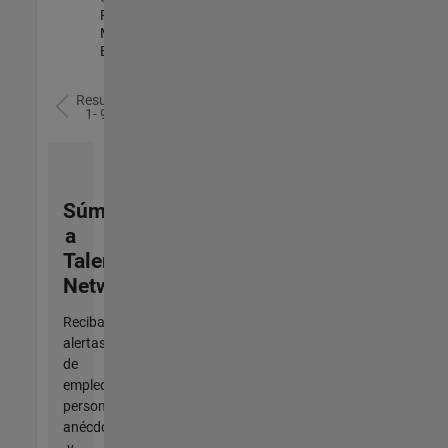
Product
Marketing |
Experimentado
Resultados
1- 9 de
9
Súmese
a
Talent
Network
Reciba
alertas
de
empleo
personalizadas,
anécdotas
y