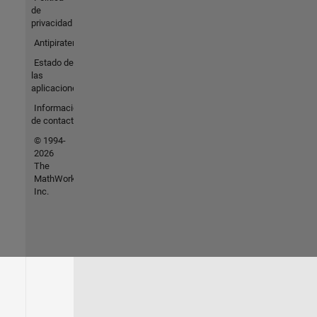
de
privacidad
Antipiratería
Estado de
las
aplicaciones
Información
de contacto
© 1994-
2026
The
MathWorks,
Inc.