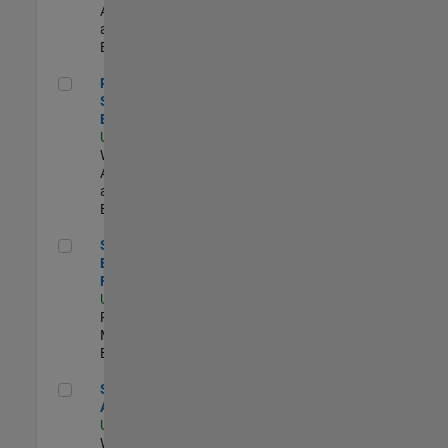
Applications
and Services |
Experimentado
Principal Cloud Software Engineer
Principal Cloud
Software
Engineer
US-MA-Natick
|
Web
Applications
and Services |
Experimentado
Senior Product Engineer - FPGA / ASIC
Senior Product
Engineer -
FPGA / ASIC
US-MA-Natick
|
Product
Marketing |
Experimentado
Senior Applied AI Engineer
Senior Applied
AI Engineer
US-MA-Natick
|
Web