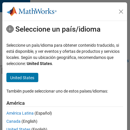
Saltar al contenido
Ofertas
de
Seleccione un país/idioma
empleo
en
Seleccione un país/idioma para obtener contenido traducido, si
MathWorks
está disponible, y ver eventos y ofertas de productos y servicios
locales. Según su ubicación geográfica, recomendamos que
Visión general
Búsqueda de empleo
Oficinas locales
Estudiantes 
seleccione:
United States
.
Mostrar/ocultar menú de navegación
Contenido principal
United States
FILTRADO POR
Release Engineering
También puede seleccionar uno de estos países/idiomas:
+
4
User Experience
América
Web Applications and Services
América Latina
(Español)
Industry Marketing
Canada
(English)
Product Marketing
United States
(English)