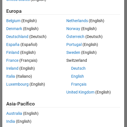
Ordenar por
Europa
Guardar
empleos
seleccionados
Belgium
(English)
Netherlands
(English)
Denmark
(English)
Norway
(English)
Deutschland
(Deutsch)
Österreich
(Deutsch)
No se
han
España
(Español)
Portugal
(English)
traducido
Finland
(English)
Sweden
(English)
todos
France
(Français)
Switzerland
los
empleos.
Ireland
(English)
Deutsch
Busque
Italia
(Italiano)
English
por
Luxembourg
(English)
Français
ubicación
para
United Kingdom
(English)
encontrar
todos
Asia-Pacífico
los
Australia
(English)
empleos
en su
India
(English)