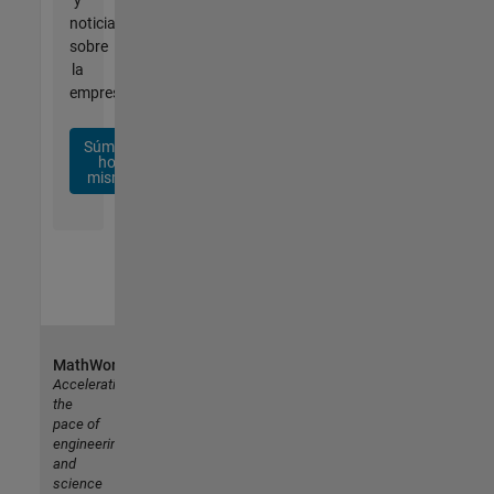
noticias
sobre
la
empresa.
Súmese
hoy
mismo
MathWorks
Accelerating
the
pace of
engineering
and
science