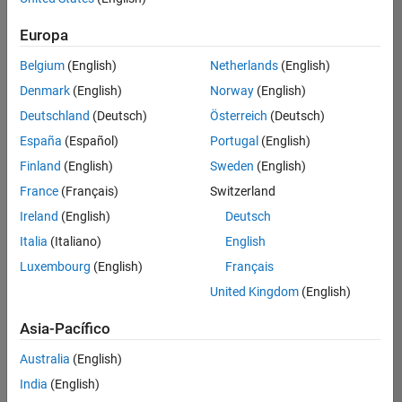
hay
puestos
Europa
disponibles
Belgium
(English)
Netherlands
(English)
que
se
Denmark
(English)
Norway
(English)
correspondan
Deutschland
(Deutsch)
Österreich
(Deutsch)
con
sus
España
(Español)
Portugal
(English)
criterios
Finland
(English)
Sweden
(English)
de
búsqueda.
France
(Français)
Switzerland
Pruebe
Ireland
(English)
Deutsch
a
Italia
(Italiano)
English
ampliar
Luxembourg
(English)
Français
su
búsqueda
United Kingdom
(English)
o a
ver
Asia-Pacífico
todos
los
Australia
(English)
empleos
.
Si aun
India
(English)