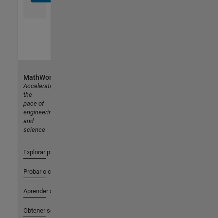
MathWorks
Accelerating
the
pace of
engineering
and
science
Explorar productos
Probar o comprar
Aprender a utilizar
Obtener soporte