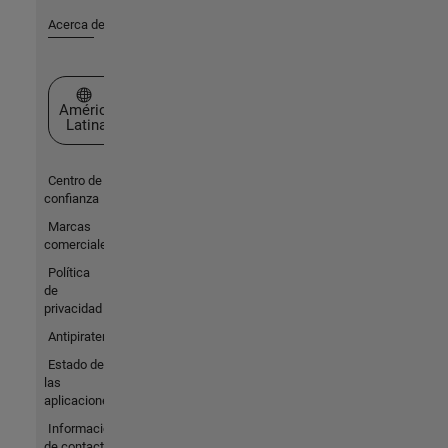
Acerca de MathWorks
Seleccione un país/idioma
América
Latina
Centro de
confianza
Marcas
comerciales
Política
de
privacidad
Antipiratería
Estado de
las
aplicaciones
Información
de contacto