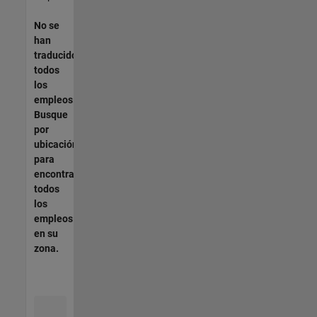
No se
han
traducido
todos
los
empleos.
Busque
por
ubicación
para
encontrar
todos
los
empleos
en su
zona.