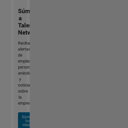
Súmese
a
Talent
Network
Reciba
alertas
de
empleo
personalizadas,
anécdotas
y
noticias
sobre
la
empresa.
Súmese
hoy
mismo