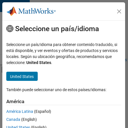
Saltar al contenido
Ofertas
de
Seleccione un país/idioma
empleo
en
Seleccione un país/idioma para obtener contenido traducido, si
MathWorks
está disponible, y ver eventos y ofertas de productos y servicios
locales. Según su ubicación geográfica, recomendamos que
Visión general
Búsqueda de empleo
Oficinas locales
Estudiantes 
seleccione:
United States
.
Mostrar/ocultar menú de navegación
Contenido principal
United States
FILTRADO POR
Release Engineering
También puede seleccionar uno de estos países/idiomas:
+
1
Technical Writing
América
América Latina
(Español)
Canada
(English)
Actualmente
United States
(English)
no