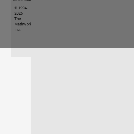
© 1994-
2026
The
MathWorks,
Inc.