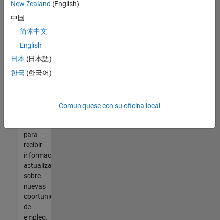
así no
New Zealand
(English)
encontrara
中国
ninguna
vacante
简体中文
que se
English
ajuste
日本
(日本語)
a sus
cualificaciones,
한국
(한국어)
únase
a
nuestra
Comuníquese con su oficina local
Red de
talento
para
recibir
información
actualizada
sobre
nuevas
oportunidades
de
empleo.