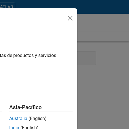
MATLAB
tas de productos y servicios
odel Team
Asia-Pacífico
Australia
(English)
ontrar todos los empleos en su zona.
India
(English)