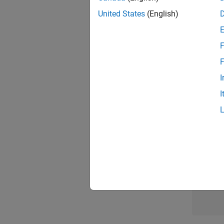
United States
(English)
Dire
F
F
I
Resu
I