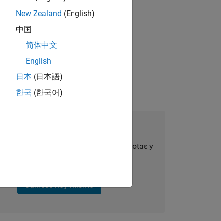
New Zealand
(English)
中国
简体中文
onetization strategy and major
English
日本
(日本語)
한국
(한국어)
úmese a Talent Network
ertas de empleo personalizadas, anécdotas y
noticias sobre la empresa.
Súmese hoy mismo