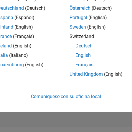
Deutschland
(Deutsch)
Österreich
(Deutsch)
ctor, Software Pricing and Licensing Strategy
Director, Software Pricing and Licensing Strategy
España
(Español)
Portugal
(English)
US-MA-Natick
| Business Model Team | Experimentado
inland
(English)
Sweden
(English)
Senior role shaping pricing, packaging, and licensing, driving m
rance
(Français)
Switzerland
business‑model transitions.
reland
(English)
Deutsch
ltados 1- 1 de
1
talia
(Italiano)
English
Luxembourg
(English)
Français
S
United Kingdom
(English)
Reciba al
Comuníquese con su oficina local