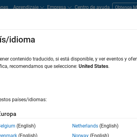
ones
Aprendizaje
Empresa
Centro de ayuda
Obtenga 
rks
ís/idioma
es
Estudiantes y nuevas carreras
Recursos
Cuenta de empleo
er contenido traducido, si está disponible, y ver eventos y ofer
FILTRADO POR
Education Sales
Business M
áfica, recomendamos que seleccione:
United States
.
r por
estos países/idiomas:
ardar empleos
seleccionados
Europa
Belgium
(English)
Netherlands
(English)
n traducido todos los empleos. Busque por ubicación para enc
Denmark
(English)
Norway
(English)