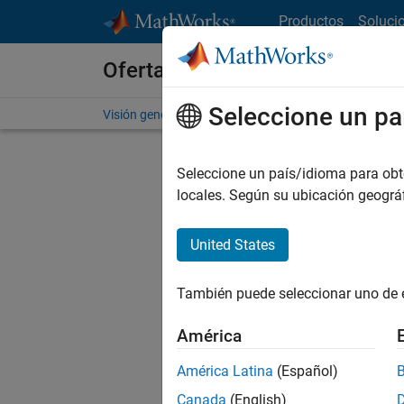
Saltar al contenido
Productos
Soluci
Ofertas de empleo en MathWo
Seleccione un pa
Visión general
Búsqueda de empleo
Oficinas local
Seleccione un país/idioma para obten
locales. Según su ubicación geogr
United States
Ordena
También puede seleccionar uno de 
Gu
América
América Latina
(Español)
No se ha
Canada
(English)