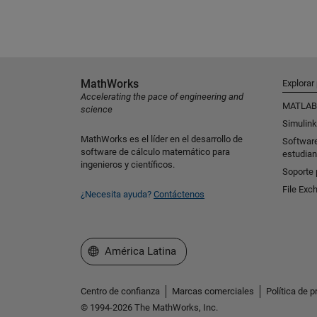
MathWorks
Explorar
Accelerating the pace of engineering and
MATLAB
science
Simulink
MathWorks es el líder en el desarrollo de
Softwar
software de cálculo matemático para
estudian
ingenieros y científicos.
Soporte 
File Exc
¿Necesita ayuda?
Contáctenos
Seleccione un país/idioma
América Latina
Centro de confianza
Marcas comerciales
Política de p
© 1994-2026 The MathWorks, Inc.