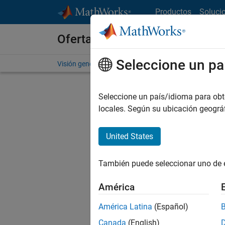
Saltar al contenido
Productos
Soluci
Ofertas de empleo en MathWo
Seleccione un pa
Visión general
Búsqueda de empleo
Oficinas local
Seleccione un país/idioma para obten
locales. Según su ubicación geogr
United States
Actualm
Pruebe a
También puede seleccionar uno de 
cualific
empleo.
América
No se ha
América Latina
(Español)
Canada
(English)