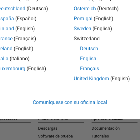
Deutschland
(Deutsch)
Österreich
(Deutsch)
España
(Español)
Portugal
(English)
S
inland
(English)
Sweden
(English)
Reciba al
rance
(Français)
Switzerland
reland
(English)
Deutsch
talia
(Italiano)
English
Luxembourg
(English)
Français
United Kingdom
(English)
Comuníquese con su oficina local
 productos
Probar o comprar
Aprender a utilizar
Descargas
Documentación
Software de prueba
Tutoriales