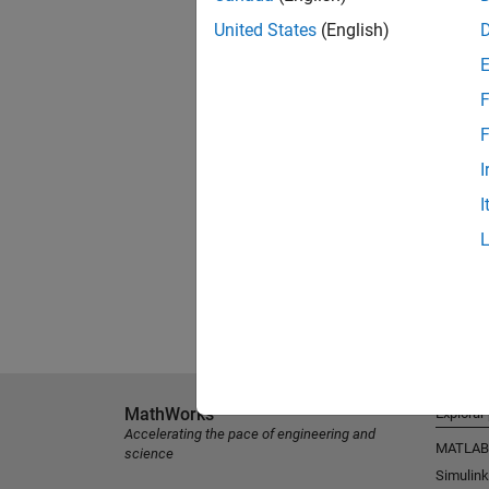
United States
(English)
F
F
I
I
MathWorks
Explorar
Accelerating the pace of engineering and
MATLAB
science
Simulink