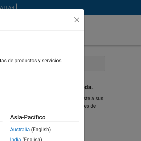
MATLAB
tas de productos y servicios
Human Resources
Legal
an con sus criterios de búsqueda.
 encontrara ninguna vacante que se ajuste a sus
 actualizada sobre nuevas oportunidades de
Asia-Pacífico
ontrar todos los empleos en su zona.
Australia
(English)
India
(English)