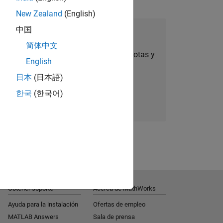
New Zealand
(English)
中国
úmese a Talent Network
简体中文
ertas de empleo personalizadas, anécdotas y
English
noticias sobre la empresa.
日本
(日本語)
한국
(한국어)
Súmese hoy mismo
Obtener soporte
Acerca de MathWorks
Ayuda para la instalación
Ofertas de empleo
MATLAB Answers
Sala de prensa