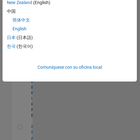
zona.
New Zealand
(English)
中国
Product Strategy Lead - Cloud & Ecosystem for Simulink
Product
简体中文
Strategy Lead
English
- Cloud &
Ecosystem for
日本
(日本語)
Simulink
한국
(한국어)
US-MA-Natick
|
Product
Marketing |
Experimentado
Comuníquese con su oficina local
Senior Product Engineer - FPGA / ASIC
Senior
Product
Engineer -
FPGA / ASIC
US-MA-Natick
|
Product
Marketing |
Experimentado
Senior Security Assurance Engineer
Senior
Security
Assurance