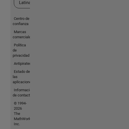
Latina
Centro de
confianza
Marcas
comerciales
Política
de
privacidad
Antipiratería
Estado de
las
aplicaciones
Información
de contacto
© 1994-
2026
The
MathWorks,
Inc.