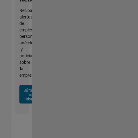
Reciba
alertas
de
empleo
personalizadas,
anécdotas
y
noticias
sobre
la
empresa.
Súmese
hoy
mismo