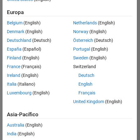
Ordenar por
Europa
Guardar
empleos
seleccionados
Belgium
(English)
Netherlands
(English)
Denmark
(English)
Norway
(English)
Deutschland
(Deutsch)
Österreich
(Deutsch)
No se
han
España
(Español)
Portugal
(English)
traducido
Finland
(English)
Sweden
(English)
todos
France
(Français)
Switzerland
los
empleos.
Ireland
(English)
Deutsch
Busque
Italia
(Italiano)
English
por
Luxembourg
(English)
Français
ubicación
para
United Kingdom
(English)
encontrar
todos
Asia-Pacífico
los
Australia
(English)
empleos
en su
India
(English)