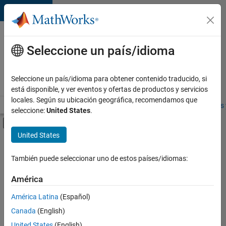
Saltar al contenido
Ofertas
de
Seleccione un país/idioma
empleo
en
Seleccione un país/idioma para obtener contenido traducido, si
MathWorks
está disponible, y ver eventos y ofertas de productos y servicios
locales. Según su ubicación geográfica, recomendamos que
Visión general
Búsqueda de empleo
Oficinas locales
Estudiantes 
seleccione:
United States
.
Mostrar/ocultar menú de navegación
Contenido principal
United States
FILTRADO POR
Software Process Engineering
También puede seleccionar uno de estos países/idiomas:
+
1
Product Marketing
América
América Latina
(Español)
Canada
(English)
United States
(English)