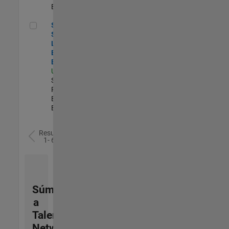
Experimentado
Senior Security Learning and Enablement Engineer
Senior
Security
Learning and
Enablement
Engineer
US-MA-Natick
|
Software
Process
Engineering |
Experimentado
Resultados
1- 6 de
6
Súmese
a
Talent
Network