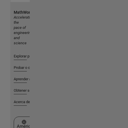
MathWorks
Accelerating
the
pace of
engineering
and
science
Explorar productos
Probar o comprar
Aprender a utilizar
Obtener soporte
Acerca de MathWorks
Seleccione un país/idioma
América