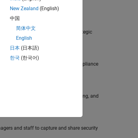
New Zealand
(English)
中国
o
简体中文
tegy, governance, and solutions; a strategic
English
日本
(日本語)
한국
(한국어)
 join our dynamic team and assess compliance
work every day? Does coaching, mentoring, and
agers and staff to capture and share security