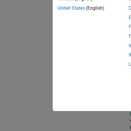
United States
(English)
Data
F
F
I
Sen
I
Sen
Sen