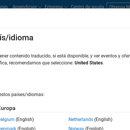
ones
Aprendizaje
Empresa
Centro de ayuda
Obtenga 
rks
ís/idioma
es
Estudiantes y nuevas carreras
Recursos
Cuenta de empleo
er contenido traducido, si está disponible, y ver eventos y ofer
TRADO POR
Business Applications and Tools
Release Engineering
Softw
áfica, recomendamos que seleccione:
United States
.
r por
estos países/idiomas:
ardar empleos
seleccionados
Europa
Belgium
(English)
Netherlands
(English)
n traducido todos los empleos. Busque por ubicación para enc
Denmark
(English)
Norway
(English)