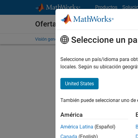
Saltar al contenido
Productos
Soluci
Ofertas de empleo en MathWo
Seleccione un pa
Visión general
Búsqueda de empleo
Oficinas local
Seleccione un país/idioma para obten
FIL
locales. Según su ubicación geogr
United States
Ordena
También puede seleccionar uno de 
Gu
América
América Latina
(Español)
No se ha
Canada
(English)