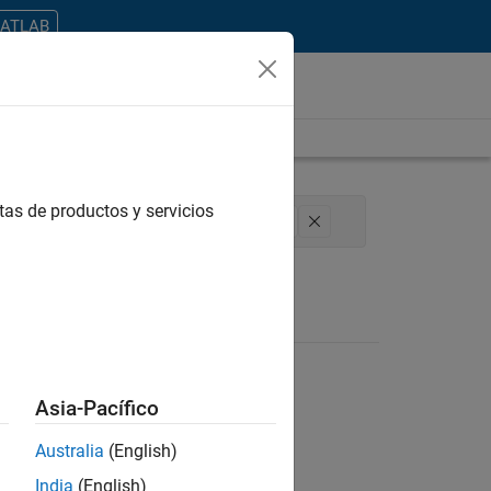
MATLAB
tas de productos y servicios
are Process Engineering
User Experience
Asia-Pacífico
Australia
(English)
ontrar todos los empleos en su zona.
India
(English)