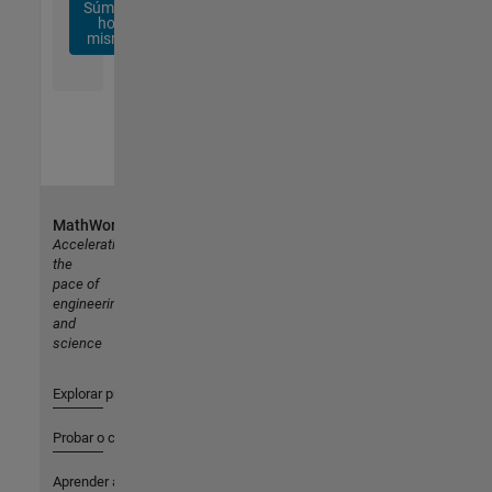
Súmese
hoy
mismo
MathWorks
Accelerating
the
pace of
engineering
and
science
Explorar productos
Probar o comprar
Aprender a utilizar