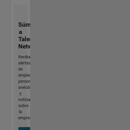
Súmese
a
Talent
Network
Reciba
alertas
de
empleo
personalizadas,
anécdotas
y
noticias
sobre
la
empresa.