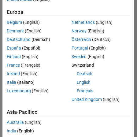
Ordenar por
Europa
Guardar
empleos
seleccionados
Belgium
(English)
Netherlands
(English)
Denmark
(English)
Norway
(English)
Deutschland
(Deutsch)
Österreich
(Deutsch)
No se
han
España
(Español)
Portugal
(English)
traducido
Finland
(English)
Sweden
(English)
todos
France
(Français)
Switzerland
los
empleos.
Ireland
(English)
Deutsch
Busque
Italia
(Italiano)
English
por
Luxembourg
(English)
Français
ubicación
para
United Kingdom
(English)
encontrar
todos
Asia-Pacífico
los
Australia
(English)
empleos
en su
India
(English)