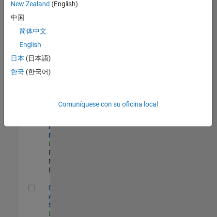
zona.
New Zealand
(English)
中国
Product Strategy Lead - Cloud & Ecosystem for Simulink
Product
简体中文
Strategy Lead
English
- Cloud &
Ecosystem for
日本
(日本語)
Simulink
한국
(한국어)
US-MA-Natick
|
Product
Marketing |
Experimentado
Comuníquese con su oficina local
Senior Program Manager
Senior
Program
Manager
US-MA-Natick
|
Program
Management |
Experimentado
Senior Data Analyst - Security Focus
Senior Data
Analyst -
Security Focus
US-MA-Natick
|