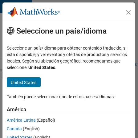
Saltar al contenido
Ofertas
de
Seleccione un país/idioma
empleo
en
Seleccione un país/idioma para obtener contenido traducido, si
MathWorks
está disponible, y ver eventos y ofertas de productos y servicios
locales. Según su ubicación geográfica, recomendamos que
Visión general
Búsqueda de empleo
Oficinas locales
Estudiantes 
seleccione:
United States
.
Mostrar/ocultar menú de navegación
Contenido principal
United States
FILTRADO POR
Business Applications and Tools
También puede seleccionar uno de estos países/idiomas:
+
2
Program Management
América
Product Marketing
América Latina
(Español)
Canada
(English)
United States
(English)