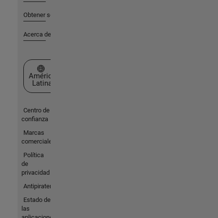
Obtener soporte
Acerca de MathWorks
Seleccione un país/idioma
América
Latina
Centro de
confianza
Marcas
comerciales
Política
de
privacidad
Antipiratería
Estado de
las
aplicaciones