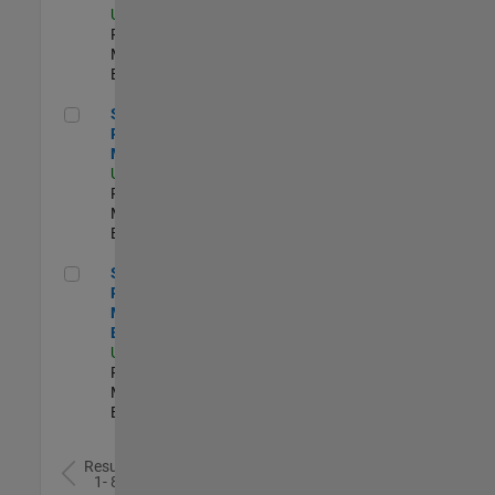
US-MA-Natick
|
Program
Management |
Experimentado
Senior Program Manager
Senior
Program
Manager
US-MA-Natick
|
Program
Management |
Experimentado
Senior Product Marketing Engineer
Senior
Product
Marketing
Engineer
US-MA-Natick
|
Product
Marketing |
Experimentado
Resultados
1- 8 de
8