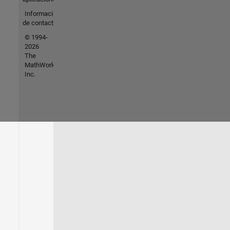
Información
de contacto
© 1994-
2026
The
MathWorks,
Inc.