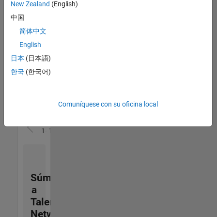
zona.
New Zealand
(English)
中国
Director, Software Pricing and Licensing Strategy
Director,
简体中文
Software
English
Pricing and
Licensing
日本
(日本語)
Strategy
한국
(한국어)
US-MA-Natick
|
Business
Model Team |
Experimentado
Comuníquese con su oficina local
Resultados
1- 1 de
1
Súmese
a
Talent
Network