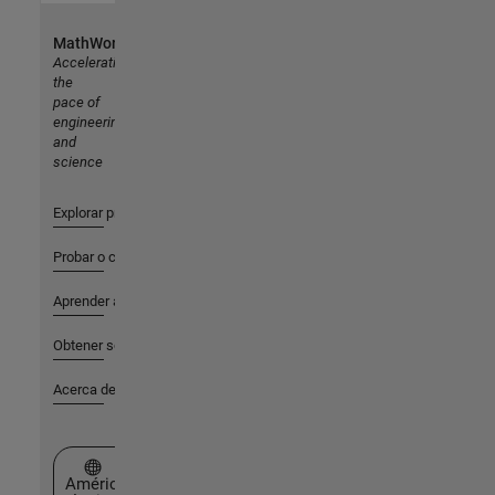
MathWorks
Accelerating
the
pace of
engineering
and
science
Explorar productos
Probar o comprar
Aprender a utilizar
Obtener soporte
Acerca de MathWorks
Seleccione un país/idioma
América