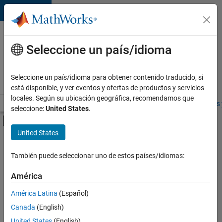
Saltar al contenido
Ofertas
de
Seleccione un país/idioma
empleo
en
Seleccione un país/idioma para obtener contenido traducido, si
MathWorks
está disponible, y ver eventos y ofertas de productos y servicios
locales. Según su ubicación geográfica, recomendamos que
Visión general
Búsqueda de empleo
Oficinas locales
Estudiantes 
seleccione:
United States
.
Mostrar/ocultar menú de navegación
Contenido principal
United States
FILTRADO POR
Education Sales
También puede seleccionar uno de estos países/idiomas:
+
1
Business Model Team
América
América Latina
(Español)
Canada
(English)
United States
(English)