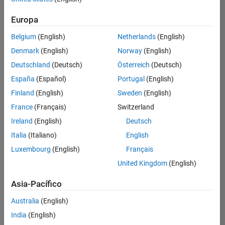
Ordenar por
Europa
Guardar
empleos
seleccionados
Belgium
(English)
Netherlands
(English)
Denmark
(English)
Norway
(English)
Deutschland
(Deutsch)
Österreich
(Deutsch)
No se
han
España
(Español)
Portugal
(English)
traducido
Finland
(English)
Sweden
(English)
todos
France
(Français)
Switzerland
los
empleos.
Ireland
(English)
Deutsch
Busque
Italia
(Italiano)
English
por
Luxembourg
(English)
Français
ubicación
para
United Kingdom
(English)
encontrar
todos
Asia-Pacífico
los
Australia
(English)
empleos
en su
India
(English)