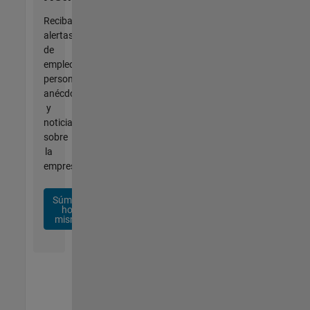
Reciba
alertas
de
empleo
personalizadas,
anécdotas
y
noticias
sobre
la
empresa.
Súmese
hoy
mismo