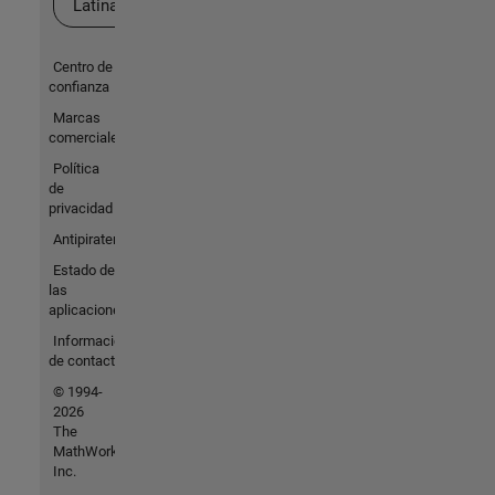
Latina
Centro de
confianza
Marcas
comerciales
Política
de
privacidad
Antipiratería
Estado de
las
aplicaciones
Información
de contacto
© 1994-
2026
The
MathWorks,
Inc.