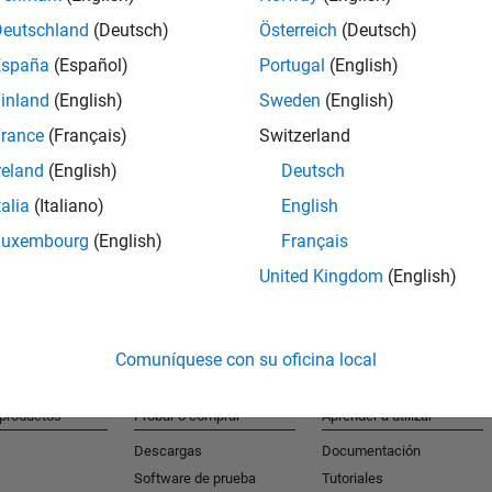
Deutschland
(Deutsch)
Österreich
(Deutsch)
España
(Español)
Portugal
(English)
S
inland
(English)
Sweden
(English)
Reciba al
rance
(Français)
Switzerland
reland
(English)
Deutsch
talia
(Italiano)
English
Luxembourg
(English)
Français
United Kingdom
(English)
Comuníquese con su oficina local
 productos
Probar o comprar
Aprender a utilizar
Descargas
Documentación
Software de prueba
Tutoriales