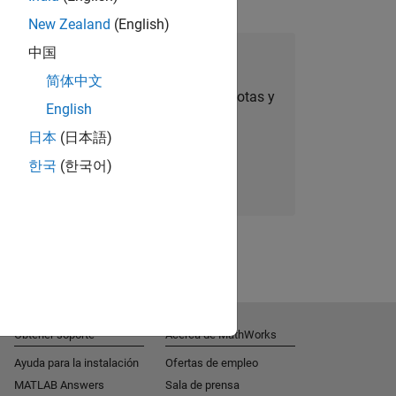
New Zealand
(English)
中国
úmese a Talent Network
简体中文
ertas de empleo personalizadas, anécdotas y
English
noticias sobre la empresa.
日本
(日本語)
한국
(한국어)
Súmese hoy mismo
Obtener soporte
Acerca de MathWorks
Ayuda para la instalación
Ofertas de empleo
MATLAB Answers
Sala de prensa