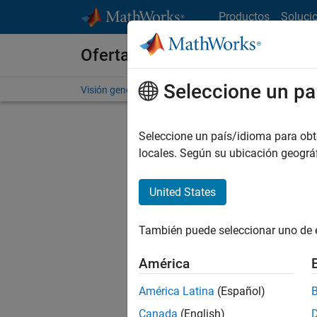
Saltar al contenido
Productos
Soluci
Ofertas de empleo en MathWo
Seleccione un pa
Visión general
Búsqueda de empleo
Oficinas local
Seleccione un país/idioma para obten
locales. Según su ubicación geogr
United States
Actualm
Pruebe a
También puede seleccionar uno de 
cualific
empleo.
América
No se ha
América Latina
(Español)
Canada
(English)