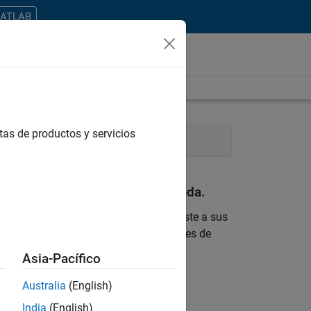
MATLAB
tas de productos y servicios
es Engineering
Product Marketing
an con sus criterios de búsqueda.
 encontrara ninguna vacante que se ajuste a sus
 actualizada sobre nuevas oportunidades de
Asia-Pacífico
ontrar todos los empleos en su zona.
Australia
(English)
India
(English)