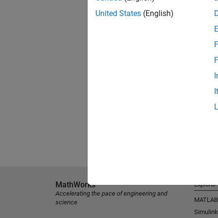
United States
(English)
F
F
I
I
MathWorks
Explorar
Accelerating the pace of engineering and
MATLAB
science
Simulink