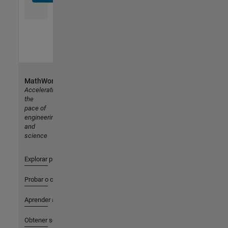
MathWorks
Accelerating
the
pace of
engineering
and
science
Explorar productos
Probar o comprar
Aprender a utilizar
Obtener soporte