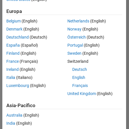
Product Marketing
hay
puestos
Europa
disponibles
Belgium
(English)
Netherlands
(English)
que
se
Denmark
(English)
Norway
(English)
correspondan
Deutschland
(Deutsch)
Österreich
(Deutsch)
con
sus
España
(Español)
Portugal
(English)
criterios
Finland
(English)
Sweden
(English)
de
búsqueda.
France
(Français)
Switzerland
Pruebe
Ireland
(English)
Deutsch
a
Italia
(Italiano)
English
ampliar
Luxembourg
(English)
Français
su
búsqueda
United Kingdom
(English)
o a
ver
Asia-Pacífico
todos
los
Australia
(English)
empleos
.
Si aun
India
(English)