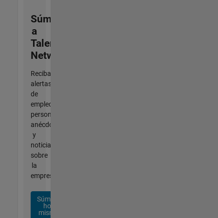
Súmese
a
Talent
Network
Reciba
alertas
de
empleo
personalizadas,
anécdotas
y
noticias
sobre
la
empresa.
Súmese
hoy
mismo