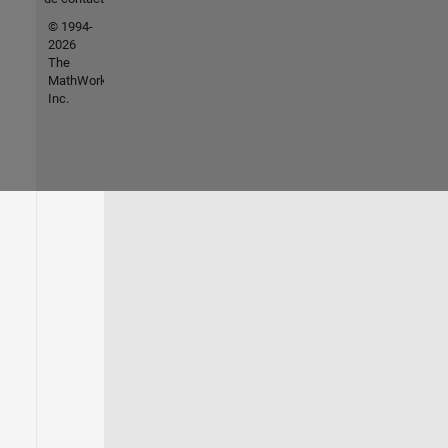
© 1994-
2026
The
MathWorks,
Inc.