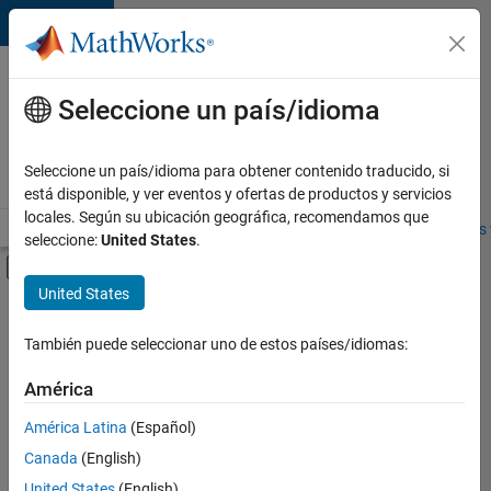
Saltar al contenido
Ofertas
de
Seleccione un país/idioma
empleo
en
Seleccione un país/idioma para obtener contenido traducido, si
MathWorks
está disponible, y ver eventos y ofertas de productos y servicios
locales. Según su ubicación geográfica, recomendamos que
Visión general
Búsqueda de empleo
Oficinas locales
Estudiantes 
seleccione:
United States
.
Mostrar/ocultar menú de navegación
Contenido principal
United States
FILTRADO POR
Prácticas laborales
También puede seleccionar uno de estos países/idiomas:
+
5
Advanced Support
América
Technical Writing
América Latina
(Español)
Education Marketing
Canada
(English)
Industry Marketing
Actualmente
United States
(English)
no