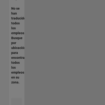
No se
han
traducido
todos
los
empleos.
Busque
por
ubicación
para
encontrar
todos
los
empleos
en su
zona.