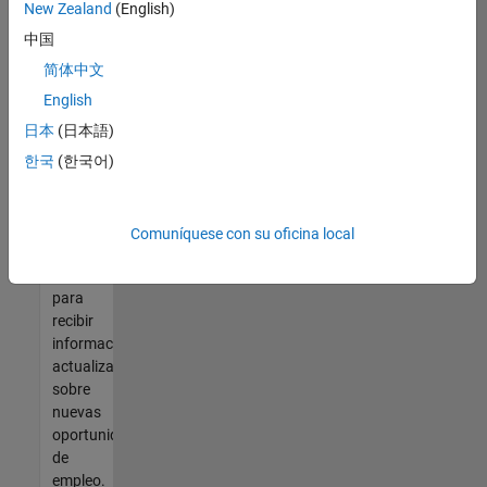
así no
New Zealand
(English)
encontrara
中国
ninguna
vacante
简体中文
que se
English
ajuste
日本
(日本語)
a sus
cualificaciones,
한국
(한국어)
únase
a
nuestra
Comuníquese con su oficina local
Red de
talento
para
recibir
información
actualizada
sobre
nuevas
oportunidades
de
empleo.