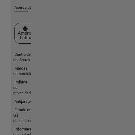
Acerca de MathWorks
Seleccione un país/idioma
América
Latina
Centro de
confianza
Marcas
comerciales
Política
de
privacidad
Antipiratería
Estado de
las
aplicaciones
Información
de contacto