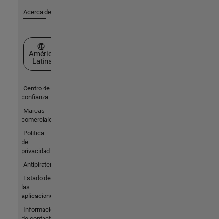
Acerca de MathWorks
Seleccione un país/idioma
América
Latina
Centro de
confianza
Marcas
comerciales
Política
de
privacidad
Antipiratería
Estado de
las
aplicaciones
Información
de contacto