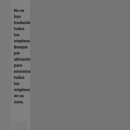
No se
han
traducido
todos
los
empleos.
Busque
por
ubicación
para
encontrar
todos
los
empleos
en su
zona.