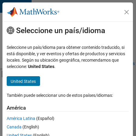
Saltar al contenido
Ofertas
de
Seleccione un país/idioma
empleo
en
Seleccione un país/idioma para obtener contenido traducido, si
MathWorks
está disponible, y ver eventos y ofertas de productos y servicios
locales. Según su ubicación geográfica, recomendamos que
Visión general
Búsqueda de empleo
Oficinas locales
Estudiantes 
seleccione:
United States
.
Mostrar/ocultar menú de navegación
Contenido principal
United States
FILTRADO POR
Information Technology
También puede seleccionar uno de estos países/idiomas:
+
5
Education Sales
América
Inside Sales
América Latina
(Español)
Sales Operations
Canada
(English)
Business Model Team
Actualmente
United States
(English)
no