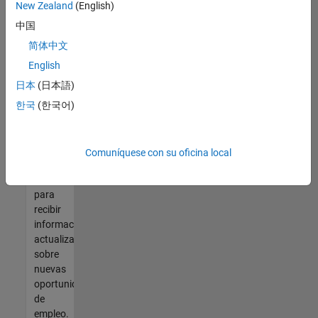
así no
New Zealand
(English)
encontrara
中国
ninguna
vacante
简体中文
que se
English
ajuste
日本
(日本語)
a sus
cualificaciones,
한국
(한국어)
únase
a
nuestra
Comuníquese con su oficina local
Red de
talento
para
recibir
información
actualizada
sobre
nuevas
oportunidades
de
empleo.