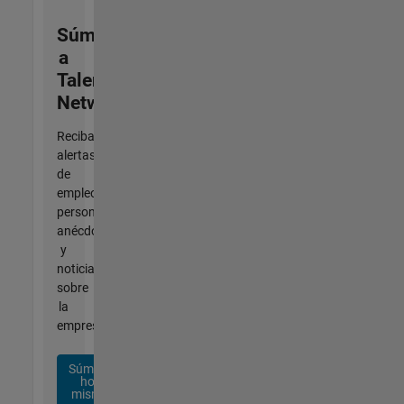
Súmese
a
Talent
Network
Reciba
alertas
de
empleo
personalizadas,
anécdotas
y
noticias
sobre
la
empresa.
Súmese
hoy
mismo