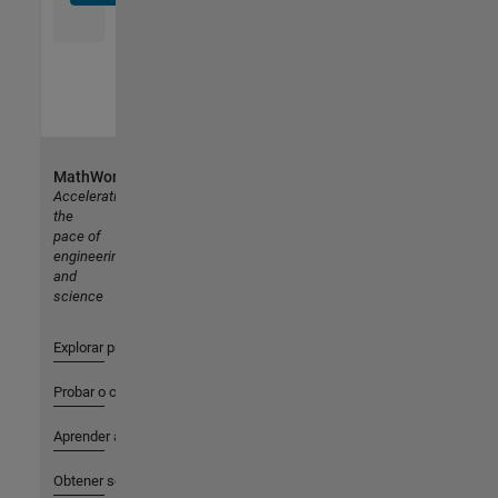
MathWorks
Accelerating
the
pace of
engineering
and
science
Explorar productos
Probar o comprar
Aprender a utilizar
Obtener soporte