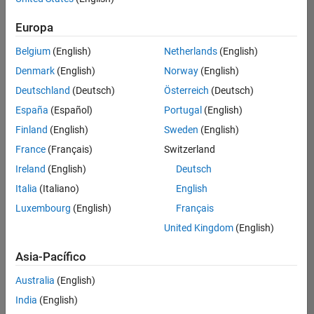
Finance and Operations
hay
puestos
Europa
disponibles
Belgium
(English)
Netherlands
(English)
que
se
Denmark
(English)
Norway
(English)
correspondan
Deutschland
(Deutsch)
Österreich
(Deutsch)
con
sus
España
(Español)
Portugal
(English)
criterios
Finland
(English)
Sweden
(English)
de
búsqueda.
France
(Français)
Switzerland
Pruebe
Ireland
(English)
Deutsch
a
Italia
(Italiano)
English
ampliar
Luxembourg
(English)
Français
su
búsqueda
United Kingdom
(English)
o a
ver
Asia-Pacífico
todos
los
Australia
(English)
empleos
.
Si aun
India
(English)