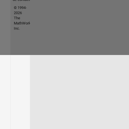
© 1994-
2026
The
MathWorks,
Inc.