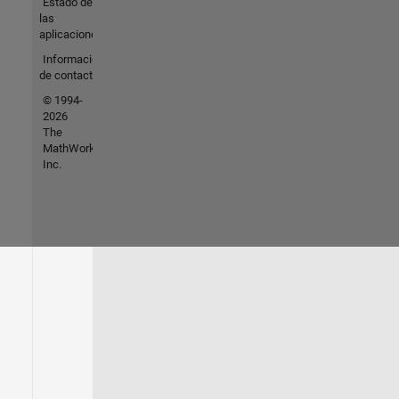
Estado de
las
aplicaciones
Información
de contacto
© 1994-
2026
The
MathWorks,
Inc.