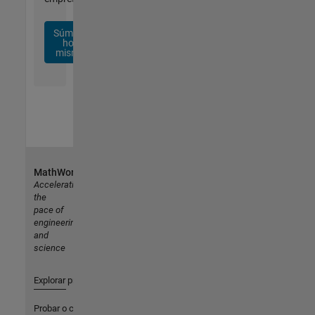
Súmese
hoy
mismo
MathWorks
Accelerating
the
pace of
engineering
and
science
Explorar productos
Probar o comprar