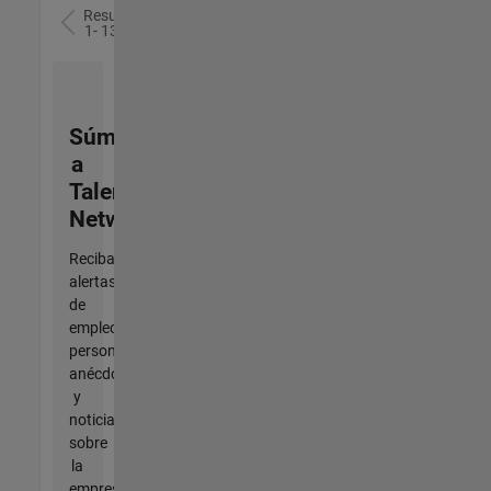
Resultados
1- 13 de
13
Súmese
a
Talent
Network
Reciba
alertas
de
empleo
personalizadas,
anécdotas
y
noticias
sobre
la
empresa.