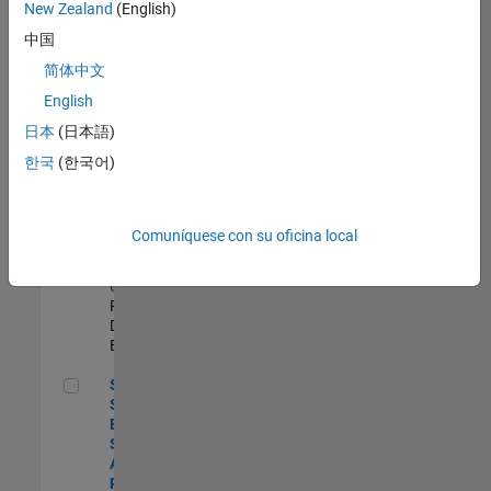
zona.
New Zealand
(English)
中国
Compiler Engineer LLVM
Compiler
简体中文
Engineer
English
LLVM
US-MA-Natick
|
日本
(日本語)
Product
한국
(한국어)
Development |
Experimentado
Principal Security Engineer
Principal
Comuníquese con su oficina local
Security
Engineer
US-MA-Natick
|
Product
Development |
Experimentado
Senior Software Engineer - Synthetic Aperture Radar
Senior
Software
Engineer -
Synthetic
Aperture
Radar