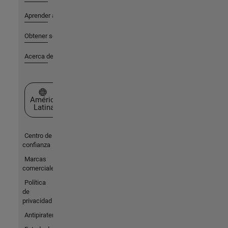
Aprender a utilizar
Obtener soporte
Acerca de MathWorks
Seleccione un país/idioma
América
Latina
Centro de
confianza
Marcas
comerciales
Política
de
privacidad
Antipiratería