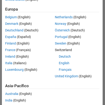
Ordenar por
Technical Sales Engineering
Europa
Guardar
empleos
seleccionados
Belgium
(English)
Netherlands
(English)
Denmark
(English)
Norway
(English)
Deutschland
(Deutsch)
Österreich
(Deutsch)
No se
han
España
(Español)
Portugal
(English)
traducido
Finland
(English)
Sweden
(English)
todos
France
(Français)
Switzerland
los
empleos.
Ireland
(English)
Deutsch
Busque
Italia
(Italiano)
English
por
Luxembourg
(English)
Français
ubicación
para
United Kingdom
(English)
encontrar
todos
Asia-Pacífico
los
Australia
(English)
empleos
en su
India
(English)