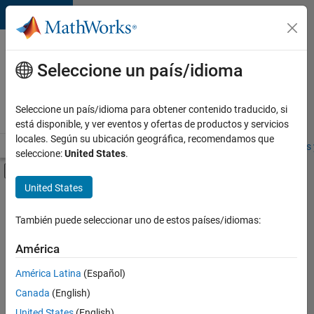
Saltar al contenido
Ofertas
de
Seleccione un país/idioma
empleo
en
Seleccione un país/idioma para obtener contenido traducido, si
MathWorks
está disponible, y ver eventos y ofertas de productos y servicios
locales. Según su ubicación geográfica, recomendamos que
Visión general
Búsqueda de empleo
Oficinas locales
Estudiantes 
seleccione:
United States
.
Mostrar/ocultar menú de navegación
Contenido principal
United States
FILTRADO POR
Product Development
También puede seleccionar uno de estos países/idiomas:
+
5
Quality Engineering
América
Release Engineering
América Latina
(Español)
Technical Writing
Canada
(English)
User Experience
United States
(English)