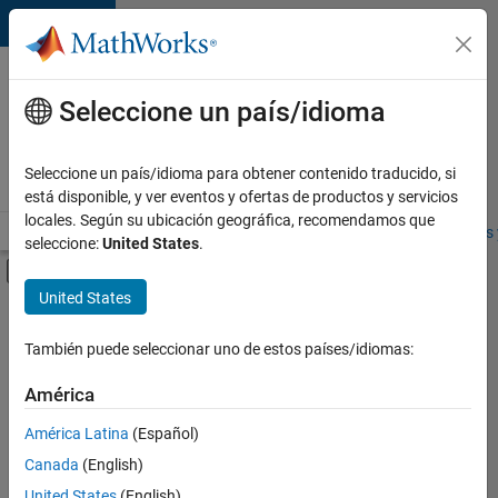
Saltar al contenido
Ofertas
de
Seleccione un país/idioma
empleo
en
Seleccione un país/idioma para obtener contenido traducido, si
MathWorks
está disponible, y ver eventos y ofertas de productos y servicios
locales. Según su ubicación geográfica, recomendamos que
Visión general
Búsqueda de empleo
Oficinas locales
Estudiantes 
seleccione:
United States
.
Mostrar/ocultar menú de navegación
Contenido principal
United States
FILTRADO POR
Information Technology
También puede seleccionar uno de estos países/idiomas:
+
4
Inside Sales
América
Sales Operations
América Latina
(Español)
Business Model Team
Canada
(English)
Finance and Operations
United States
(English)