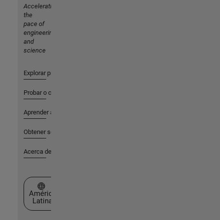
Accelerating
the
pace of
engineering
and
science
Explorar productos
Probar o comprar
Aprender a utilizar
Obtener soporte
Acerca de MathWorks
Seleccione un país/idioma
América
Latina