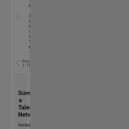
Technology |
Experimentado
Senior Sailpoint IAM Engineer
Senior
Sailpoint IAM
Engineer
US-MA-Natick
|
Information
Technology |
Experimentado
Resultados
1- 15 de
15
Súmese
a
Talent
Network
Reciba