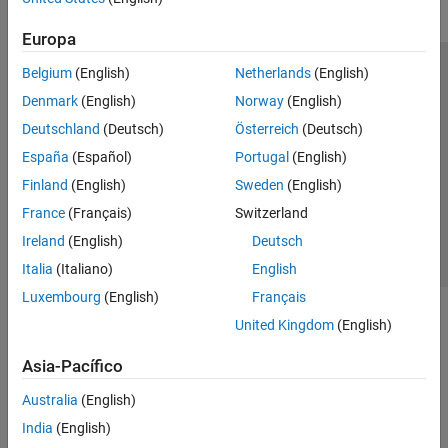
Europa
Belgium
(English)
Netherlands
(English)
Centro de confianza
Marcas comerciales
Denmark
(English)
Norway
(English)
Política de privacidad
Antipiratería
Estado de las aplicaciones
Deutschland
(Deutsch)
Österreich
(Deutsch)
Información de contacto
España
(Español)
Portugal
(English)
© 1994-2026 The MathWorks, Inc.
Finland
(English)
Sweden
(English)
France
(Français)
Switzerland
Seleccione un país/id
América Latina
Ireland
(English)
Deutsch
Italia
(Italiano)
English
Luxembourg
(English)
Français
United Kingdom
(English)
Asia-Pacífico
Australia
(English)
India
(English)