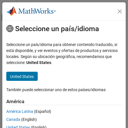
Saltar al contenido
Centro de ayuda de MATLAB
Mostrar/ocultar menú de navegación
Seleccione un país/idioma
Contenido principal
Inicio de Documentación
Automotive
Seleccione un país/idioma para obtener contenido traducido, si
está disponible, y ver eventos y ofertas de productos y servicios
locales. Según su ubicación geográfica, recomendamos que
How useful was this information?
seleccione:
United States
.
United States
También puede seleccionar uno de estos países/idiomas:
América
América Latina
(Español)
Canada
(English)
United States
(English)