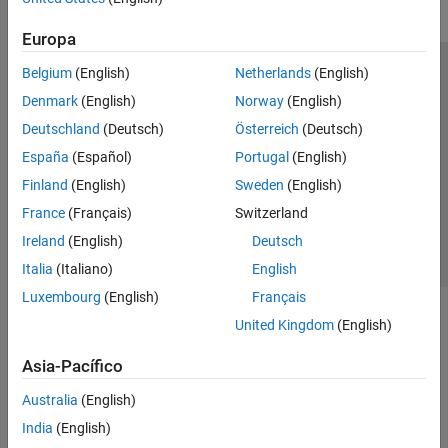
Europa
Belgium
(English)
Netherlands
(English)
Centro de confianza
Marcas comerciales
Denmark
(English)
Norway
(English)
Política de privacidad
Antipiratería
Estado de las aplicaciones
Deutschland
(Deutsch)
Österreich
(Deutsch)
Información de contacto
España
(Español)
Portugal
(English)
© 1994-2026 The MathWorks, Inc.
Finland
(English)
Sweden
(English)
France
(Français)
Switzerland
Seleccione un país/id
América Latina
Ireland
(English)
Deutsch
Italia
(Italiano)
English
Luxembourg
(English)
Français
United Kingdom
(English)
Asia-Pacífico
Australia
(English)
India
(English)