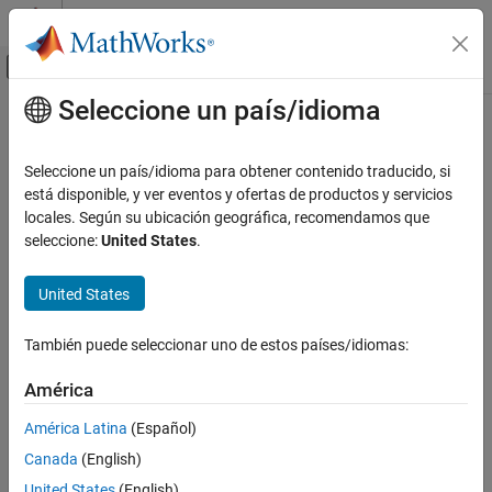
Saltar al contenido
Centro de ayuda de MATLAB
Mostrar/ocultar menú de navegación
Seleccione un país/idioma
Contenido principal
Inicio de Documentación
Code Generation
Seleccione un país/idioma para obtener contenido traducido, si
Automotive
está disponible, y ver eventos y ofertas de productos y servicios
locales. Según su ubicación geográfica, recomendamos que
How useful was this information?
seleccione:
United States
.
United States
También puede seleccionar uno de estos países/idiomas:
América
América Latina
(Español)
Canada
(English)
United States
(English)