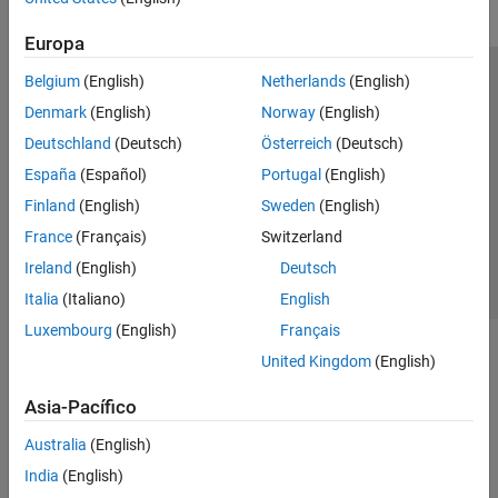
Europa
Belgium
(English)
Netherlands
(English)
Centro de confianza
Marcas comerciales
Denmark
(English)
Norway
(English)
Política de privacidad
Antipiratería
Estado de las aplicaciones
Deutschland
(Deutsch)
Österreich
(Deutsch)
Información de contacto
España
(Español)
Portugal
(English)
© 1994-2026 The MathWorks, Inc.
Finland
(English)
Sweden
(English)
France
(Français)
Switzerland
Seleccione un país/id
América Latina
Ireland
(English)
Deutsch
Italia
(Italiano)
English
Luxembourg
(English)
Français
United Kingdom
(English)
Asia-Pacífico
Australia
(English)
India
(English)