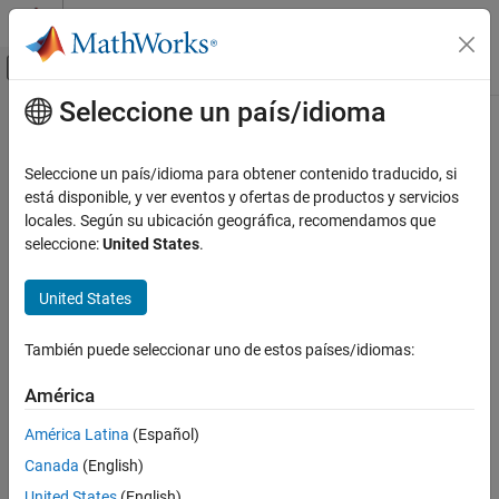
Saltar al contenido
Centro de ayuda de MATLAB
Mostrar/ocultar menú de navegación
Seleccione un país/idioma
Contenido principal
Inicio de Documentación
Code Generation
Seleccione un país/idioma para obtener contenido traducido, si
Automotive
está disponible, y ver eventos y ofertas de productos y servicios
locales. Según su ubicación geográfica, recomendamos que
How useful was this information?
seleccione:
United States
.
United States
También puede seleccionar uno de estos países/idiomas:
América
América Latina
(Español)
Canada
(English)
United States
(English)