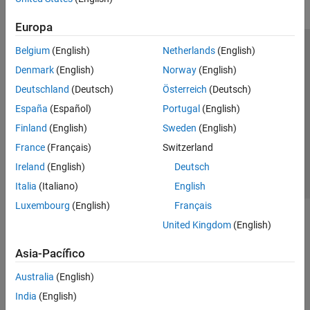
Europa
Belgium
(English)
Netherlands
(English)
Centro de confianza
Marcas comerciales
Denmark
(English)
Norway
(English)
Política de privacidad
Antipiratería
Estado de las aplicaciones
Deutschland
(Deutsch)
Österreich
(Deutsch)
Información de contacto
España
(Español)
Portugal
(English)
© 1994-2026 The MathWorks, Inc.
Finland
(English)
Sweden
(English)
France
(Français)
Switzerland
Seleccione un país/id
América Latina
Ireland
(English)
Deutsch
Italia
(Italiano)
English
Luxembourg
(English)
Français
United Kingdom
(English)
Asia-Pacífico
Australia
(English)
India
(English)