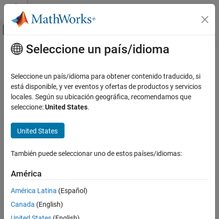
Saltar al contenido
Centro de ayuda de MATLAB
Mostrar/ocultar menú de navegación
Seleccione un país/idioma
Contenido principal
Inicio de Documentación
Code Generation
Seleccione un país/idioma para obtener contenido traducido, si
Automotive
está disponible, y ver eventos y ofertas de productos y servicios
locales. Según su ubicación geográfica, recomendamos que
How useful was this information?
seleccione:
United States
.
United States
También puede seleccionar uno de estos países/idiomas:
América
América Latina
(Español)
Canada
(English)
United States
(English)