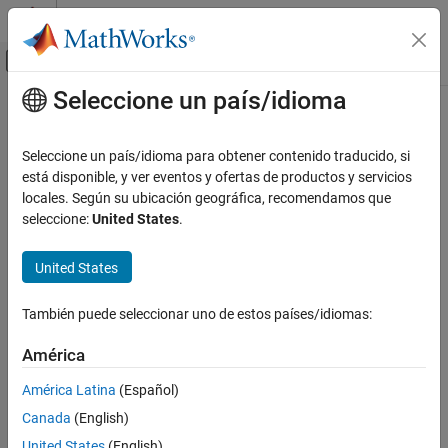
Saltar al contenido
Centro de ayuda de MATLAB
Mostrar/ocultar menú de navegación
Seleccione un país/idioma
Contenido principal
Inicio de Documentación
Generación de código
Seleccione un país/idioma para obtener contenido traducido, si
está disponible, y ver eventos y ofertas de productos y servicios
¿Qué tan útil fue esta traducción?
locales. Según su ubicación geográfica, recomendamos que
seleccione:
United States
.
United States
También puede seleccionar uno de estos países/idiomas:
América
América Latina
(Español)
Canada
(English)
United States
(English)