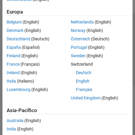
Europa
Belgium
(English)
Netherlands
(English)
Centro de confianza
Marcas comerciales
Denmark
(English)
Norway
(English)
Política de privacidad
Antipiratería
Estado de las aplicaciones
Deutschland
(Deutsch)
Österreich
(Deutsch)
Información de contacto
España
(Español)
Portugal
(English)
© 1994-2026 The MathWorks, Inc.
Finland
(English)
Sweden
(English)
France
(Français)
Switzerland
Seleccione un país/id
América Latina
Ireland
(English)
Deutsch
Italia
(Italiano)
English
Luxembourg
(English)
Français
United Kingdom
(English)
Asia-Pacífico
Australia
(English)
India
(English)