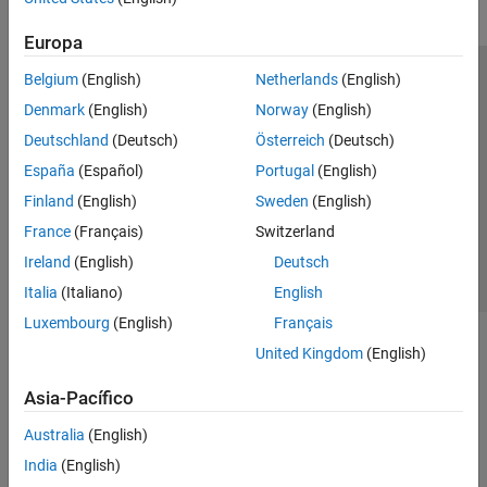
Europa
Belgium
(English)
Netherlands
(English)
Centro de confianza
Marcas comerciales
Denmark
(English)
Norway
(English)
Política de privacidad
Antipiratería
Estado de las aplicaciones
Deutschland
(Deutsch)
Österreich
(Deutsch)
Información de contacto
España
(Español)
Portugal
(English)
© 1994-2026 The MathWorks, Inc.
Finland
(English)
Sweden
(English)
France
(Français)
Switzerland
Seleccione un país/id
América Latina
Ireland
(English)
Deutsch
Italia
(Italiano)
English
Luxembourg
(English)
Français
United Kingdom
(English)
Asia-Pacífico
Australia
(English)
India
(English)