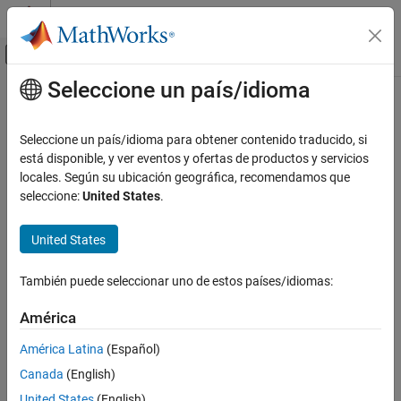
Saltar al contenido
Centro de ayuda de MATLAB
Mostrar/ocultar menú de navegación
Seleccione un país/idioma
Contenido principal
Inicio de Documentación
Generación de código
Seleccione un país/idioma para obtener contenido traducido, si
está disponible, y ver eventos y ofertas de productos y servicios
¿Qué tan útil fue esta traducción?
locales. Según su ubicación geográfica, recomendamos que
seleccione:
United States
.
United States
También puede seleccionar uno de estos países/idiomas:
América
América Latina
(Español)
Canada
(English)
United States
(English)