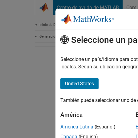
Saltar al contenido
Centro de ayuda de MATLAB
Comu
Document
Inicio de Documentación
Generación de código
Seleccione un pa
Seleccione un país/idioma para obten
locales. Según su ubicación geogr
United States
También puede seleccionar uno de 
América
América Latina
(Español)
Canada
(English)