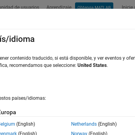
nidad de usuarios
Aprendizaje
Inicie
Obtenga MATLAB
ación
Ejemplos
Funciones
Bloques
Apps
Vídeos
ís/idioma
er contenido traducido, si está disponible, y ver eventos y ofer
¿Qué tan útil fue esta traducc
áfica, recomendamos que seleccione:
United States
.
estos países/idiomas:
Europa
Belgium
(English)
Netherlands
(English)
Denmark
(English)
Norway
(English)