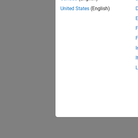
United States
(English)
F
F
I
I