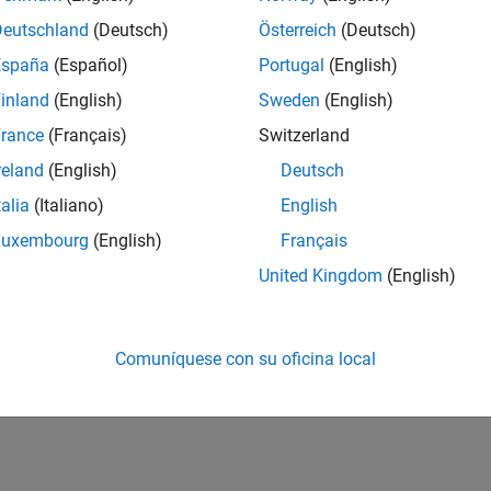
Deutschland
(Deutsch)
Österreich
(Deutsch)
España
(Español)
Portugal
(English)
inland
(English)
Sweden
(English)
rance
(Français)
Switzerland
reland
(English)
Deutsch
talia
(Italiano)
English
Luxembourg
(English)
Français
United Kingdom
(English)
Comuníquese con su oficina local