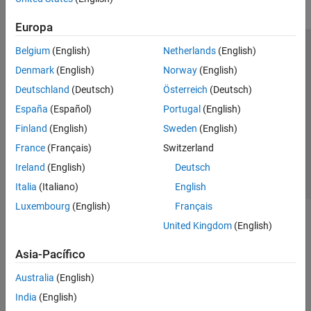
Europa
Belgium
(English)
Netherlands
(English)
Centro de confianza
Marcas comerciales
Denmark
(English)
Norway
(English)
Política de privacidad
Antipiratería
Estado de las aplicaciones
Deutschland
(Deutsch)
Österreich
(Deutsch)
Información de contacto
España
(Español)
Portugal
(English)
© 1994-2026 The MathWorks, Inc.
Finland
(English)
Sweden
(English)
France
(Français)
Switzerland
Seleccione un país/id
América Latina
Ireland
(English)
Deutsch
Italia
(Italiano)
English
Luxembourg
(English)
Français
United Kingdom
(English)
Asia-Pacífico
Australia
(English)
India
(English)