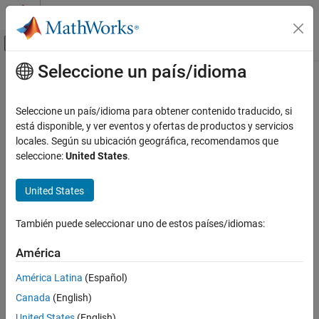
Saltar al contenido
Centro de ayuda de MATLAB
Mostrar/ocultar menú de navegación
Seleccione un país/idioma
Contenido principal
Inicio de Documentación
Generación de código
Seleccione un país/idioma para obtener contenido traducido, si
está disponible, y ver eventos y ofertas de productos y servicios
locales. Según su ubicación geográfica, recomendamos que
¿Qué tan útil fue esta traducción?
seleccione:
United States
.
United States
También puede seleccionar uno de estos países/idiomas:
América
América Latina
(Español)
Canada
(English)
United States
(English)