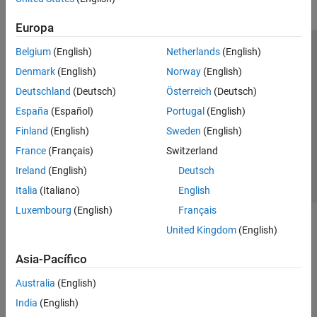
Europa
Belgium
(English)
Netherlands
(English)
Centro de confianza
Marcas comerciales
Denmark
(English)
Norway
(English)
Política de privacidad
Antipiratería
Estado de las aplicaciones
Deutschland
(Deutsch)
Österreich
(Deutsch)
Información de contacto
España
(Español)
Portugal
(English)
© 1994-2026 The MathWorks, Inc.
Finland
(English)
Sweden
(English)
France
(Français)
Switzerland
Seleccione un país/id
América Latina
Ireland
(English)
Deutsch
Italia
(Italiano)
English
Luxembourg
(English)
Français
United Kingdom
(English)
Asia-Pacífico
Australia
(English)
India
(English)