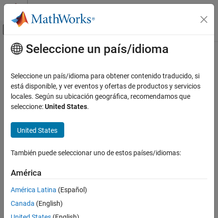
Saltar al contenido
Centro de ayuda de MATLAB
Mostrar/ocultar menú de navegación
Seleccione un país/idioma
Contenido principal
Inicio de Documentación
Generación de código
Seleccione un país/idioma para obtener contenido traducido, si
está disponible, y ver eventos y ofertas de productos y servicios
locales. Según su ubicación geográfica, recomendamos que
¿Qué tan útil fue esta traducción?
seleccione:
United States
.
United States
También puede seleccionar uno de estos países/idiomas:
América
América Latina
(Español)
Canada
(English)
United States
(English)