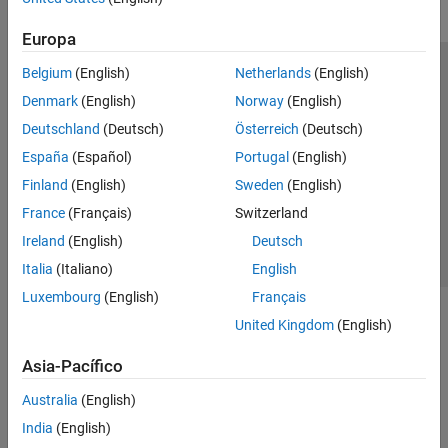
Europa
Belgium
(English)
Netherlands
(English)
Centro de confianza
Marcas comerciales
Denmark
(English)
Norway
(English)
Política de privacidad
Antipiratería
Estado de las aplicaciones
Deutschland
(Deutsch)
Österreich
(Deutsch)
Información de contacto
España
(Español)
Portugal
(English)
© 1994-2026 The MathWorks, Inc.
Finland
(English)
Sweden
(English)
France
(Français)
Switzerland
Seleccione un país/id
América Latina
Ireland
(English)
Deutsch
Italia
(Italiano)
English
Luxembourg
(English)
Français
United Kingdom
(English)
Asia-Pacífico
Australia
(English)
India
(English)