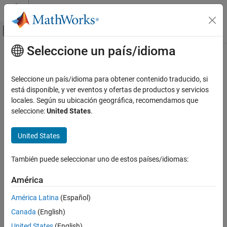
Saltar al contenido
Centro de ayuda de MATLAB
Mostrar/ocultar menú de navegación
Seleccione un país/idioma
Contenido principal
Inicio de Documentación
Wireless Communications
Seleccione un país/idioma para obtener contenido traducido, si
está disponible, y ver eventos y ofertas de productos y servicios
How useful was this information?
locales. Según su ubicación geográfica, recomendamos que
seleccione:
United States
.
United States
También puede seleccionar uno de estos países/idiomas:
América
América Latina
(Español)
Canada
(English)
United States
(English)