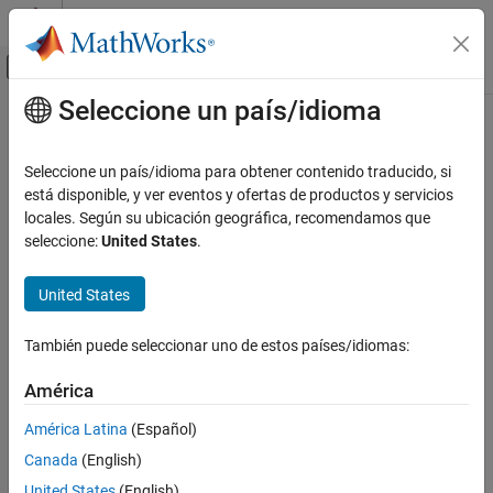
Saltar al contenido
Centro de ayuda de MATLAB
Mostrar/ocultar menú de navegación
Seleccione un país/idioma
Contenido principal
Inicio de Documentación
Sistemas de control
Seleccione un país/idioma para obtener contenido traducido, si
está disponible, y ver eventos y ofertas de productos y servicios
locales. Según su ubicación geográfica, recomendamos que
¿Qué tan útil fue esta traducción?
seleccione:
United States
.
United States
También puede seleccionar uno de estos países/idiomas:
América
América Latina
(Español)
Canada
(English)
United States
(English)