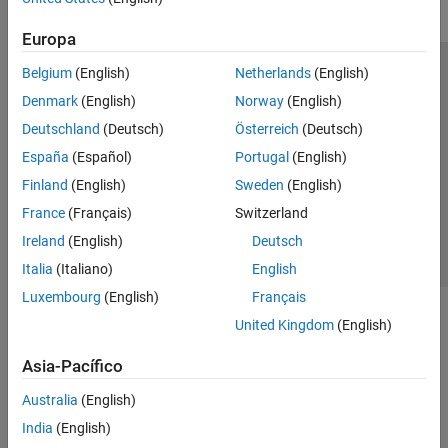
Europa
Belgium
(English)
Netherlands
(English)
Centro de confianza
Marcas comerciales
Denmark
(English)
Norway
(English)
Política de privacidad
Antipiratería
Estado de las aplicaciones
Deutschland
(Deutsch)
Österreich
(Deutsch)
Información de contacto
España
(Español)
Portugal
(English)
© 1994-2026 The MathWorks, Inc.
Finland
(English)
Sweden
(English)
France
(Français)
Switzerland
Seleccione un país/id
América Latina
Ireland
(English)
Deutsch
Italia
(Italiano)
English
Luxembourg
(English)
Français
United Kingdom
(English)
Asia-Pacífico
Australia
(English)
India
(English)