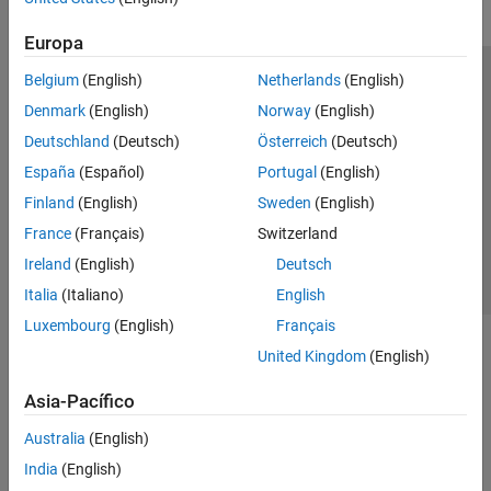
Europa
Belgium
(English)
Netherlands
(English)
Centro de confianza
Marcas comerciales
Denmark
(English)
Norway
(English)
Política de privacidad
Antipiratería
Estado de las aplicaciones
Deutschland
(Deutsch)
Österreich
(Deutsch)
Información de contacto
España
(Español)
Portugal
(English)
© 1994-2026 The MathWorks, Inc.
Finland
(English)
Sweden
(English)
France
(Français)
Switzerland
Seleccione un país/id
América Latina
Ireland
(English)
Deutsch
Italia
(Italiano)
English
Luxembourg
(English)
Français
United Kingdom
(English)
Asia-Pacífico
Australia
(English)
India
(English)