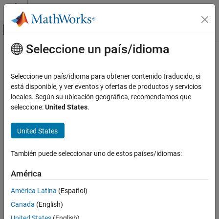
Saltar al contenido
Centro de ayuda de MATLAB
Mostrar/ocultar menú de navegación
Seleccione un país/idioma
Contenido principal
Inicio de Documentación
Test and Measurement
Seleccione un país/idioma para obtener contenido traducido, si
está disponible, y ver eventos y ofertas de productos y servicios
locales. Según su ubicación geográfica, recomendamos que
How useful was this information?
seleccione:
United States
.
United States
También puede seleccionar uno de estos países/idiomas:
América
América Latina
(Español)
Canada
(English)
United States
(English)