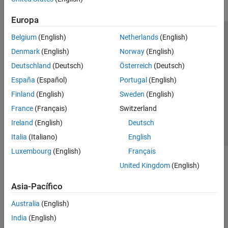
Europa
Belgium
(English)
Netherlands
(English)
Centro de confianza
Marcas comerciales
Denmark
(English)
Norway
(English)
Política de privacidad
Antipiratería
Estado de las aplicaciones
Deutschland
(Deutsch)
Österreich
(Deutsch)
Información de contacto
España
(Español)
Portugal
(English)
© 1994-2026 The MathWorks, Inc.
Finland
(English)
Sweden
(English)
France
(Français)
Switzerland
Seleccione un país/id
América Latina
Ireland
(English)
Deutsch
Italia
(Italiano)
English
Luxembourg
(English)
Français
United Kingdom
(English)
Asia-Pacífico
Australia
(English)
India
(English)