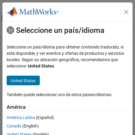
Saltar al contenido
Centro de ayuda de MATLAB
Mostrar/ocultar menú de navegación
Seleccione un país/idioma
Contenido principal
Inicio de Documentación
Reporting and Database Access
Seleccione un país/idioma para obtener contenido traducido, si
Computational Finance
está disponible, y ver eventos y ofertas de productos y servicios
How useful was this information?
locales. Según su ubicación geográfica, recomendamos que
seleccione:
United States
.
United States
También puede seleccionar uno de estos países/idiomas:
América
América Latina
(Español)
Canada
(English)
United States
(English)