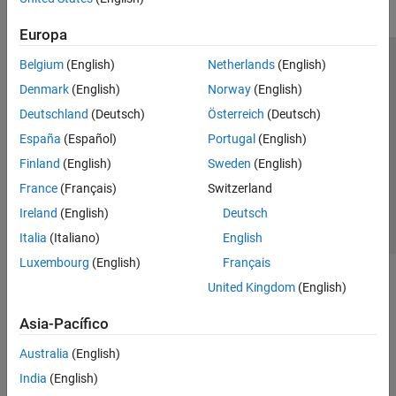
Europa
Belgium
(English)
Netherlands
(English)
Centro de confianza
Marcas comerciales
Denmark
(English)
Norway
(English)
Política de privacidad
Antipiratería
Estado de las aplicaciones
Deutschland
(Deutsch)
Österreich
(Deutsch)
Información de contacto
España
(Español)
Portugal
(English)
© 1994-2026 The MathWorks, Inc.
Finland
(English)
Sweden
(English)
France
(Français)
Switzerland
Seleccione un país/id
América Latina
Ireland
(English)
Deutsch
Italia
(Italiano)
English
Luxembourg
(English)
Français
United Kingdom
(English)
Asia-Pacífico
Australia
(English)
India
(English)