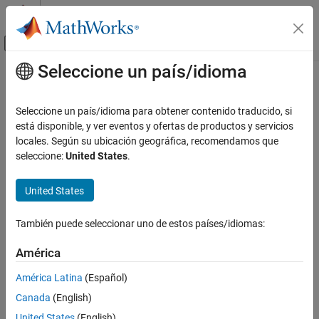
Saltar al contenido
Centro de ayuda de MATLAB
Mostrar/ocultar menú de navegación
Seleccione un país/idioma
Contenido principal
Inicio de Documentación
Reporting and Database Access
Seleccione un país/idioma para obtener contenido traducido, si
Computational Finance
está disponible, y ver eventos y ofertas de productos y servicios
locales. Según su ubicación geográfica, recomendamos que
How useful was this information?
seleccione:
United States
.
United States
También puede seleccionar uno de estos países/idiomas:
América
América Latina
(Español)
Canada
(English)
United States
(English)