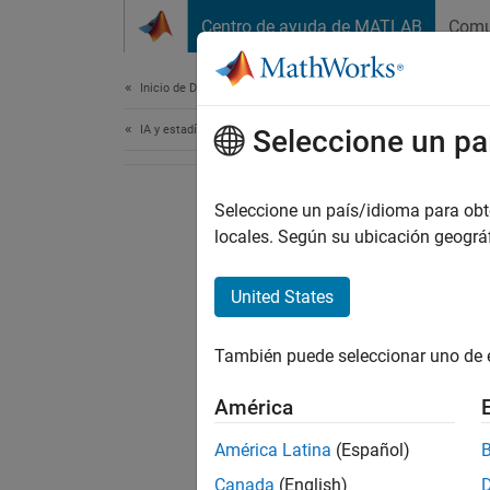
Saltar al contenido
Centro de ayuda de MATLAB
Comu
Document
Inicio de Documentación
IA y estadística
Seleccione un pa
Seleccione un país/idioma para obten
locales. Según su ubicación geogr
United States
También puede seleccionar uno de 
América
América Latina
(Español)
Canada
(English)