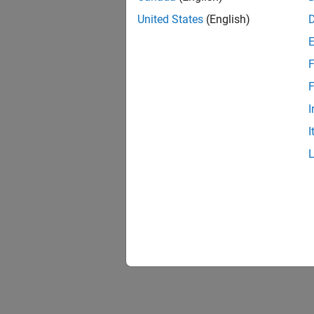
United States
(English)
F
F
I
I