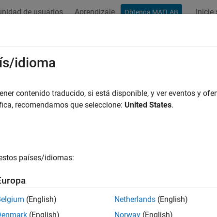
nidad de usuarios
Aprendizaje
Inicie
Obtenga MATLAB
ación
Ejemplos
Funciones
Bloques
Apps
Vídeos
ís/idioma
er contenido traducido, si está disponible, y ver eventos y ofer
¿Qué tan útil fue esta traducc
áfica, recomendamos que seleccione:
United States
.
estos países/idiomas:
Europa
Belgium
(English)
Netherlands
(English)
Denmark
(English)
Norway
(English)