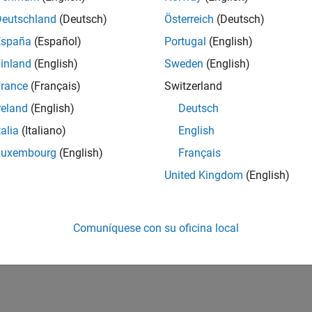
Deutschland
(Deutsch)
Österreich
(Deutsch)
España
(Español)
Portugal
(English)
inland
(English)
Sweden
(English)
rance
(Français)
Switzerland
reland
(English)
Deutsch
talia
(Italiano)
English
Luxembourg
(English)
Français
United Kingdom
(English)
Comuníquese con su oficina local