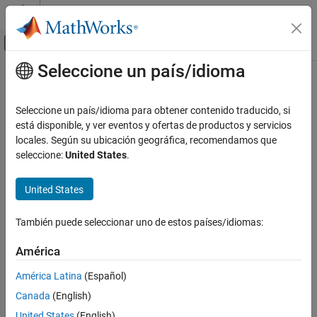
Saltar al contenido
Centro de ayuda de MATLAB
Mostrar/ocultar menú de navegación
Seleccione un país/idioma
Contenido principal
Inicio de Documentación
IA y estadística
Seleccione un país/idioma para obtener contenido traducido, si
está disponible, y ver eventos y ofertas de productos y servicios
locales. Según su ubicación geográfica, recomendamos que
¿Qué tan útil fue esta traducción?
seleccione:
United States
.
United States
También puede seleccionar uno de estos países/idiomas:
América
América Latina
(Español)
Canada
(English)
United States
(English)