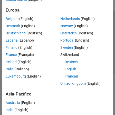
Europa
Belgium
(English)
Netherlands
(English)
Centro de confianza
Marcas comerciales
Denmark
(English)
Norway
(English)
Política de privacidad
Antipiratería
Estado de las aplicaciones
Deutschland
(Deutsch)
Österreich
(Deutsch)
Información de contacto
España
(Español)
Portugal
(English)
© 1994-2026 The MathWorks, Inc.
Finland
(English)
Sweden
(English)
France
(Français)
Switzerland
Seleccione un país/id
América Latina
Ireland
(English)
Deutsch
Italia
(Italiano)
English
Luxembourg
(English)
Français
United Kingdom
(English)
Asia-Pacífico
Australia
(English)
India
(English)