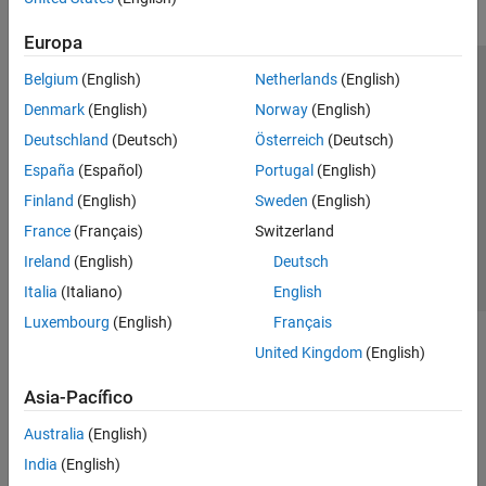
Europa
Belgium
(English)
Netherlands
(English)
Centro de confianza
Marcas comerciales
Denmark
(English)
Norway
(English)
Política de privacidad
Antipiratería
Estado de las aplicaciones
Deutschland
(Deutsch)
Österreich
(Deutsch)
Información de contacto
España
(Español)
Portugal
(English)
© 1994-2026 The MathWorks, Inc.
Finland
(English)
Sweden
(English)
France
(Français)
Switzerland
Seleccione un país/id
América Latina
Ireland
(English)
Deutsch
Italia
(Italiano)
English
Luxembourg
(English)
Français
United Kingdom
(English)
Asia-Pacífico
Australia
(English)
India
(English)