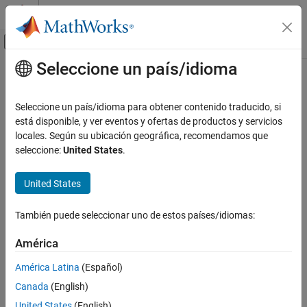
Saltar al contenido
Centro de ayuda de MATLAB
Mostrar/ocultar menú de navegación
Seleccione un país/idioma
Contenido principal
Inicio de Documentación
IA y estadística
Seleccione un país/idioma para obtener contenido traducido, si
está disponible, y ver eventos y ofertas de productos y servicios
locales. Según su ubicación geográfica, recomendamos que
¿Qué tan útil fue esta traducción?
seleccione:
United States
.
United States
También puede seleccionar uno de estos países/idiomas:
América
América Latina
(Español)
Canada
(English)
United States
(English)