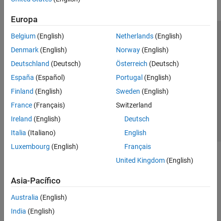
Europa
Belgium
(English)
Netherlands
(English)
Centro de confianza
Marcas comerciales
Denmark
(English)
Norway
(English)
Política de privacidad
Antipiratería
Estado de las aplicaciones
Deutschland
(Deutsch)
Österreich
(Deutsch)
Información de contacto
España
(Español)
Portugal
(English)
© 1994-2026 The MathWorks, Inc.
Finland
(English)
Sweden
(English)
France
(Français)
Switzerland
Seleccione un país/id
América Latina
Ireland
(English)
Deutsch
Italia
(Italiano)
English
Luxembourg
(English)
Français
United Kingdom
(English)
Asia-Pacífico
Australia
(English)
India
(English)