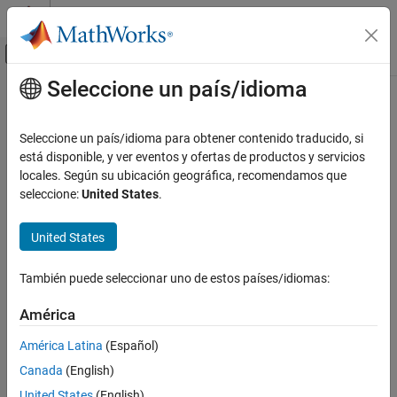
Saltar al contenido
Centro de ayuda de MATLAB
Mostrar/ocultar menú de navegación
Seleccione un país/idioma
Contenido principal
Inicio de Documentación
Signal Processing
Seleccione un país/idioma para obtener contenido traducido, si
FPGA, ASIC, and SoC Development
está disponible, y ver eventos y ofertas de productos y servicios
How useful was this information?
locales. Según su ubicación geográfica, recomendamos que
seleccione:
United States
.
United States
También puede seleccionar uno de estos países/idiomas:
América
América Latina
(Español)
Canada
(English)
United States
(English)