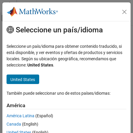
Saltar al contenido
Centro de ayuda de MATLAB
Mostrar/ocultar menú de navegación
Seleccione un país/idioma
Contenido principal
Inicio de Documentación
Code Generation
Seleccione un país/idioma para obtener contenido traducido, si
está disponible, y ver eventos y ofertas de productos y servicios
locales. Según su ubicación geográfica, recomendamos que
How useful was this information?
seleccione:
United States
.
United States
También puede seleccionar uno de estos países/idiomas:
América
América Latina
(Español)
Canada
(English)
United States
(English)