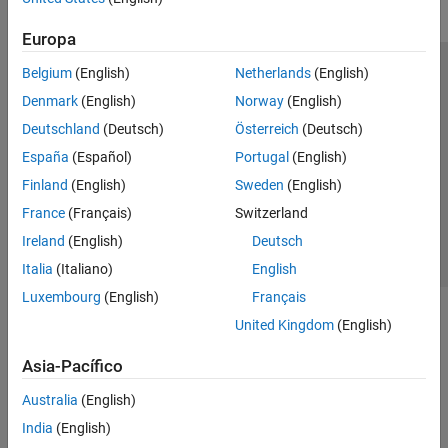
Europa
Belgium
(English)
Netherlands
(English)
Centro de confianza
Marcas comerciales
Denmark
(English)
Norway
(English)
Política de privacidad
Antipiratería
Estado de las aplicaciones
Deutschland
(Deutsch)
Österreich
(Deutsch)
Información de contacto
España
(Español)
Portugal
(English)
© 1994-2026 The MathWorks, Inc.
Finland
(English)
Sweden
(English)
France
(Français)
Switzerland
Seleccione un país/id
América Latina
Ireland
(English)
Deutsch
Italia
(Italiano)
English
Luxembourg
(English)
Français
United Kingdom
(English)
Asia-Pacífico
Australia
(English)
India
(English)