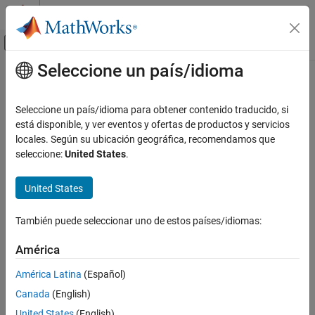
Saltar al contenido
Centro de ayuda de MATLAB
Mostrar/ocultar menú de navegación
Seleccione un país/idioma
Contenido principal
Inicio de Documentación
Code Generation
Seleccione un país/idioma para obtener contenido traducido, si
está disponible, y ver eventos y ofertas de productos y servicios
locales. Según su ubicación geográfica, recomendamos que
How useful was this information?
seleccione:
United States
.
United States
También puede seleccionar uno de estos países/idiomas:
América
América Latina
(Español)
Canada
(English)
United States
(English)