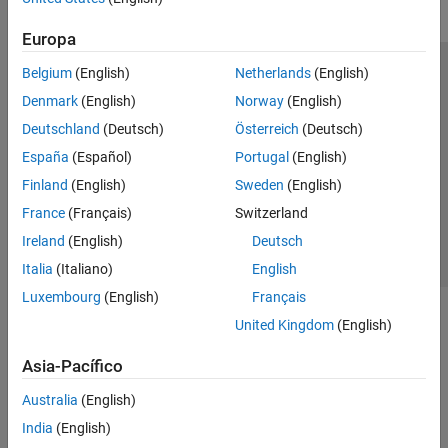
Europa
Belgium
(English)
Netherlands
(English)
Centro de confianza
Marcas comerciales
Denmark
(English)
Norway
(English)
Política de privacidad
Antipiratería
Estado de las aplicaciones
Deutschland
(Deutsch)
Österreich
(Deutsch)
Información de contacto
España
(Español)
Portugal
(English)
© 1994-2026 The MathWorks, Inc.
Finland
(English)
Sweden
(English)
France
(Français)
Switzerland
Seleccione un país/id
América Latina
Ireland
(English)
Deutsch
Italia
(Italiano)
English
Luxembourg
(English)
Français
United Kingdom
(English)
Asia-Pacífico
Australia
(English)
India
(English)