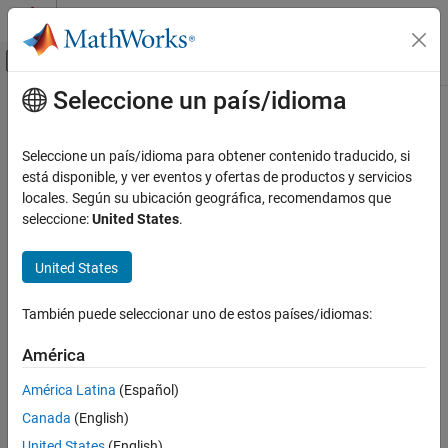
Saltar al contenido
Centro de ayuda de MATLAB
Mostrar/ocultar menú de navegación
Seleccione un país/idioma
Contenido principal
Inicio de Documentación
Computational Finance
Seleccione un país/idioma para obtener contenido traducido, si
está disponible, y ver eventos y ofertas de productos y servicios
How useful was this information?
locales. Según su ubicación geográfica, recomendamos que
seleccione:
United States
.
United States
También puede seleccionar uno de estos países/idiomas:
América
América Latina
(Español)
Canada
(English)
United States
(English)