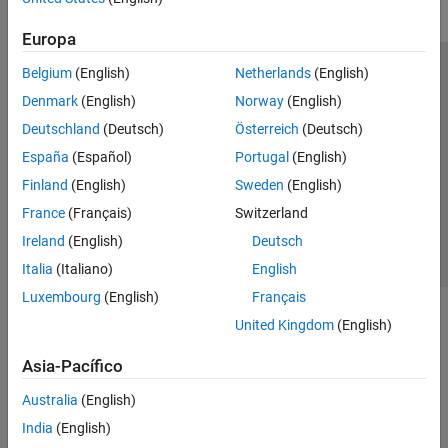
Europa
Belgium
(English)
Netherlands
(English)
Centro de confianza
Marcas comerciales
Denmark
(English)
Norway
(English)
Política de privacidad
Antipiratería
Estado de las aplicaciones
Deutschland
(Deutsch)
Österreich
(Deutsch)
Información de contacto
España
(Español)
Portugal
(English)
© 1994-2026 The MathWorks, Inc.
Finland
(English)
Sweden
(English)
France
(Français)
Switzerland
Seleccione un país/id
América Latina
Ireland
(English)
Deutsch
Italia
(Italiano)
English
Luxembourg
(English)
Français
United Kingdom
(English)
Asia-Pacífico
Australia
(English)
India
(English)