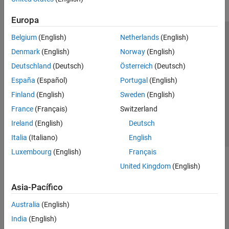
Europa
Belgium
(English)
Netherlands
(English)
Centro de confianza
Marcas comerciales
Denmark
(English)
Norway
(English)
Política de privacidad
Antipiratería
Estado de las aplicaciones
Deutschland
(Deutsch)
Österreich
(Deutsch)
Información de contacto
España
(Español)
Portugal
(English)
© 1994-2026 The MathWorks, Inc.
Finland
(English)
Sweden
(English)
France
(Français)
Switzerland
Seleccione un país/id
América Latina
Ireland
(English)
Deutsch
Italia
(Italiano)
English
Luxembourg
(English)
Français
United Kingdom
(English)
Asia-Pacífico
Australia
(English)
India
(English)