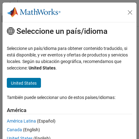
Saltar al contenido
Centro de ayuda de MATLAB
Mostrar/ocultar menú de navegación
Seleccione un país/idioma
Contenido principal
Inicio de Documentación
Computational Finance
Seleccione un país/idioma para obtener contenido traducido, si
está disponible, y ver eventos y ofertas de productos y servicios
How useful was this information?
locales. Según su ubicación geográfica, recomendamos que
seleccione:
United States
.
United States
También puede seleccionar uno de estos países/idiomas:
América
América Latina
(Español)
Canada
(English)
United States
(English)