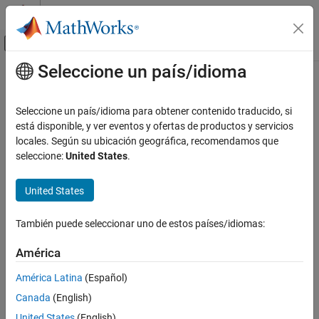
Saltar al contenido
Centro de ayuda de MATLAB
Mostrar/ocultar menú de navegación
Seleccione un país/idioma
Contenido principal
Inicio de Documentación
Generación de código
Seleccione un país/idioma para obtener contenido traducido, si
Desarrollo de FPGA, ASIC y SoC
está disponible, y ver eventos y ofertas de productos y servicios
locales. Según su ubicación geográfica, recomendamos que
¿Qué tan útil fue esta traducción?
seleccione:
United States
.
United States
También puede seleccionar uno de estos países/idiomas:
América
América Latina
(Español)
Canada
(English)
United States
(English)