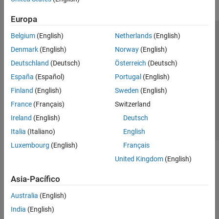
Europa
Belgium
(English)
Netherlands
(English)
Centro de confianza
Marcas comerciales
Denmark
(English)
Norway
(English)
Política de privacidad
Antipiratería
Estado de las aplicaciones
Deutschland
(Deutsch)
Österreich
(Deutsch)
Información de contacto
España
(Español)
Portugal
(English)
© 1994-2026 The MathWorks, Inc.
Finland
(English)
Sweden
(English)
France
(Français)
Switzerland
Seleccione un país/id
América Latina
Ireland
(English)
Deutsch
Italia
(Italiano)
English
Luxembourg
(English)
Français
United Kingdom
(English)
Asia-Pacífico
Australia
(English)
India
(English)