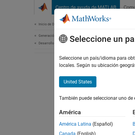
Saltar al contenido
Centro de ayuda de MATLAB
Comu
Document
Inicio de Documentación
Generación de código
Seleccione un pa
Desarrollo de FPGA, ASIC y SoC
Seleccione un país/idioma para obten
locales. Según su ubicación geogr
United States
También puede seleccionar uno de 
América
América Latina
(Español)
Canada
(English)