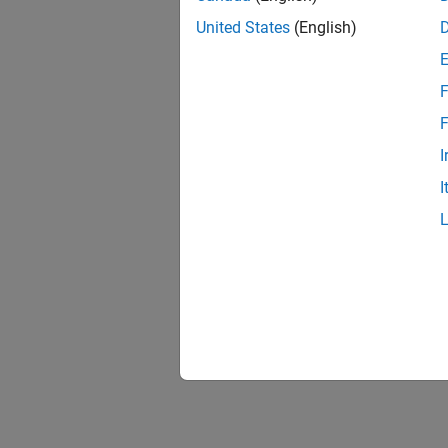
United States
(English)
F
F
I
I