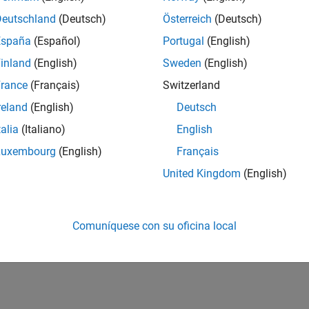
Deutschland
(Deutsch)
Österreich
(Deutsch)
España
(Español)
Portugal
(English)
inland
(English)
Sweden
(English)
rance
(Français)
Switzerland
reland
(English)
Deutsch
talia
(Italiano)
English
Luxembourg
(English)
Français
United Kingdom
(English)
Comuníquese con su oficina local