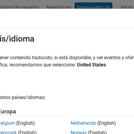
nidad de usuarios
Aprendizaje
Inicie
Obtenga MATLAB
ación
Ejemplos
Funciones
Bloques
Apps
Vídeos
ís/idioma
er contenido traducido, si está disponible, y ver eventos y ofer
¿Qué tan útil fue esta traducc
áfica, recomendamos que seleccione:
United States
.
estos países/idiomas:
Europa
Belgium
(English)
Netherlands
(English)
Denmark
(English)
Norway
(English)