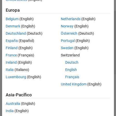
Optimización sustitutiva
Recocido simulado
Europa
Optimización multiobjetivo
Belgium
(English)
Netherlands
(English)
Centro de confianza
Marcas comerciales
Mapping Toolbox
Denmark
(English)
Norway
(English)
Política de privacidad
Antipiratería
Estado de las aplicaciones
Optimization Toolbox
Deutschland
(Deutsch)
Österreich
(Deutsch)
Información de contacto
Partial Differential Equation Toolbox
España
(Español)
Portugal
(English)
© 1994-2026 The MathWorks, Inc.
Symbolic Math Toolbox
Finland
(English)
Sweden
(English)
France
(Français)
Switzerland
Seleccione un país/id
América Latina
Ireland
(English)
Deutsch
Italia
(Italiano)
English
Luxembourg
(English)
Français
United Kingdom
(English)
Asia-Pacífico
Australia
(English)
India
(English)