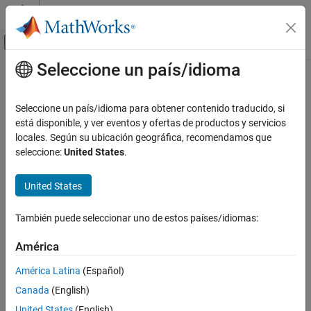
Saltar al contenido
Centro de ayuda de MATLAB
Mostrar/ocultar menú de navegación
Seleccione un país/idioma
Contenido principal
Inicio de Documentación
Matemáticas y optimización
Seleccione un país/idioma para obtener contenido traducido, si
Categoría
está disponible, y ver eventos y ofertas de productos y servicios
locales. Según su ubicación geográfica, recomendamos que
Global Optimization Toolbox
¿Qué tan útil fue esta traducción?
seleccione:
United States
.
Comience a utilizar Global Optimization
Toolbox
United States
Configuración de optimización global
basada en problemas
Configuración de problema de
También puede seleccionar uno de estos países/idiomas:
optimización basada en solvers
Búsqueda global o de múltiples puntos
América
de partida
Búsqueda directa
América Latina
(Español)
Algoritmo genético
Canada
(English)
Enjambre de partículas
United States
(English)