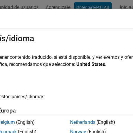
nidad de usuarios
Aprendizaje
Inicie
Obtenga MATLAB
ation
Examples
Functions
Apps
Videos
Answers
ís/idioma
er contenido traducido, si está disponible, y ver eventos y ofer
How useful was this informat
áfica, recomendamos que seleccione:
United States
.
estos países/idiomas:
Europa
Belgium
(English)
Netherlands
(English)
Denmark
(English)
Norway
(English)