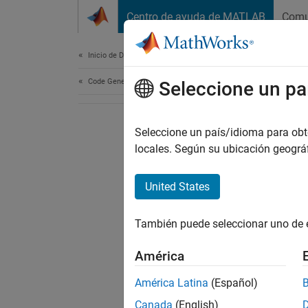
Saltar al contenido
Centro de ayuda de MATLAB
Comu
Document
Inicio de Documentación
Code Generation
Seleccione un pa
Seleccione un país/idioma para obten
locales. Según su ubicación geogr
United States
También puede seleccionar uno de 
América
América Latina
(Español)
Canada
(English)