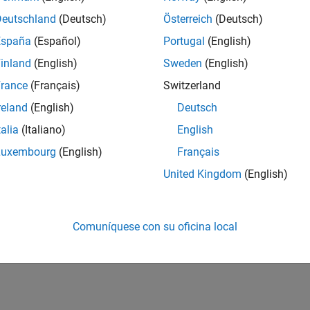
Deutschland
(Deutsch)
Österreich
(Deutsch)
España
(Español)
Portugal
(English)
inland
(English)
Sweden
(English)
rance
(Français)
Switzerland
reland
(English)
Deutsch
talia
(Italiano)
English
Luxembourg
(English)
Français
United Kingdom
(English)
Comuníquese con su oficina local