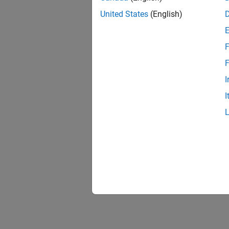
United States
(English)
F
F
I
I