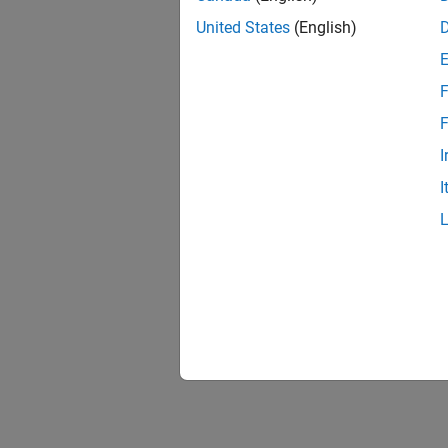
United States
(English)
F
F
I
I