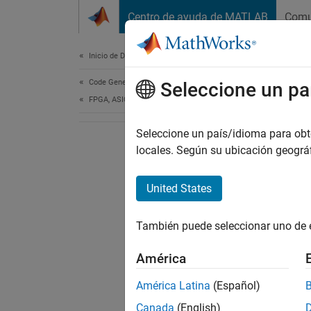
Saltar al contenido
Centro de ayuda de MATLAB
Comu
Document
Inicio de Documentación
Code Generation
Seleccione un pa
FPGA, ASIC, and SoC Development
Seleccione un país/idioma para obten
locales. Según su ubicación geogr
United States
También puede seleccionar uno de 
América
América Latina
(Español)
Canada
(English)