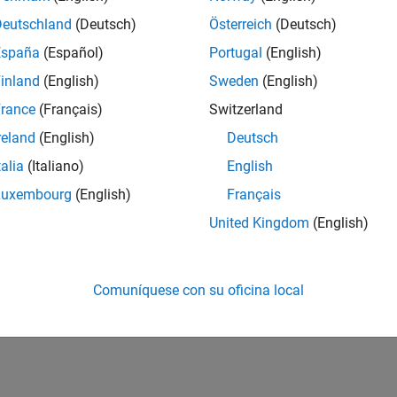
Deutschland
(Deutsch)
Österreich
(Deutsch)
España
(Español)
Portugal
(English)
inland
(English)
Sweden
(English)
rance
(Français)
Switzerland
reland
(English)
Deutsch
talia
(Italiano)
English
Luxembourg
(English)
Français
United Kingdom
(English)
Comuníquese con su oficina local