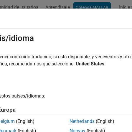
nidad de usuarios
Aprendizaje
Inicie
Obtenga MATLAB
ation
Examples
Functions
Blocks
Apps
Videos
ís/idioma
er contenido traducido, si está disponible, y ver eventos y ofer
How useful was this informat
áfica, recomendamos que seleccione:
United States
.
estos países/idiomas:
Europa
Belgium
(English)
Netherlands
(English)
Denmark
(English)
Norway
(English)